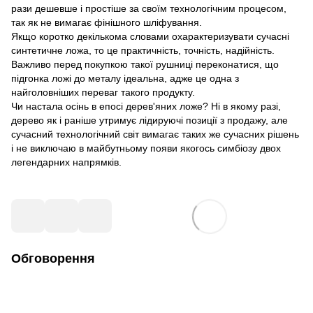
рази дешевше і простіше за своїм технологічним процесом,
так як не вимагає фінішного шліфування.
Якщо коротко декількома словами охарактеризувати сучасні
синтетичне ложа, то це практичність, точність, надійність.
Важливо перед покупкою такої рушниці переконатися, що
підгонка ложі до металу ідеальна, адже це одна з
найголовніших переваг такого продукту.
Чи настала осінь в епосі дерев'яних ложе? Ні в якому разі,
дерево як і раніше утримує лідируючі позиції з продажу, але
сучасний технологічний світ вимагає таких же сучасних рішень
і не виключаю в майбутньому появи якогось симбіозу двох
легендарних напрямків.
Обговорення