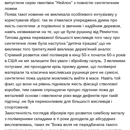
випустили серію гвинтівок "Нейлон" з повністю синтетичним
ложем.
Поява такої новинки не викликала особливого ентузіазму у
користувачів зброї, так як з'явилася упереджена думка про
якість синтетики ,в порівнянні зі звичним і надійним деревом,
навіть незважаючи на те, що це були рушниці від Ремінгтон.
Типова думка переважної більшості мисливців того часу про
синтетичне ложе була наступна:"дитяча іграшка",що не
викликає того трепету,який викликає дерев'яний аналог.
Стрімкий розвиток хімії полімерів в кінці 50-х початок 60-х років
в США не міг залишити без уваги і збройову галузь. З великими
потугами ,які проходили крізь призму думки, що полімерні
матеріали та класична мисливська рушниця речі не сумісні,
синтетичні ложа шукали можливість вийти в маси. Навіть той
факт, що вони на рівень піднімали якість фіксації стволової
коробки, тим самим спрощуючи процес підгонки ложа до
металевій основи і нівелюючи різні види дефектів при такій
підгонці ,не був переконливим для більшості мисливців і
спортсменів.
Закостенілість поглядів зброярів про розвиток симбіозу металу
з полімерними складами в ті роки доходила до абсурдних
висловлювань, таких як "Божа воля не передбачила такого