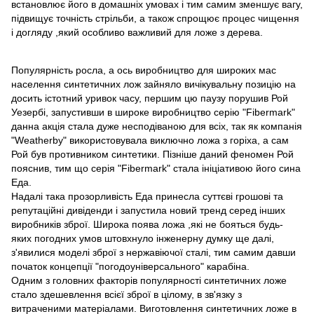
встановлює його в домашніх умовах і тим самим зменшує вагу,
підвищує точність стрільби, а також спрощює процес чищення
і догляду ,який особливо важливий для ложе з дерева.
Популярність росла, а ось виробництво для широких мас
населення синтетичних лож зайняло вичікувальну позицію на
досить істотний уривок часу, першим цю паузу порушив Рой
Уезербі, запустивши в широке виробництво серію "Fibermark"
данна акція стала дуже несподіваною для всіх, так як компанія
"Weatherby" використовувала виключно ложа з горіха, а сам
Рой був противником синтетики. Пізніше даний феномен Рой
пояснив, тим що серія "Fibermark" стала ініціативою його сина
Еда.
Надалі така прозорливість Еда принесла суттєві грошові та
репутаційні дивіденди і запустила новий тренд серед інших
виробників зброї. Широка поява ложа ,які не бояться будь-
яких погодних умов штовхнуло інженерну думку ще далі,
з'явилися моделі зброї з нержавіючої сталі, тим самим давши
початок концепції "погодоуніверсального" карабіна.
Одним з головних факторів популярності синтетичних ложе
стало здешевлення всієї зброї в цілому, в зв'язку з
витраченими матеріалами. Виготовлення синтетичних ложе в