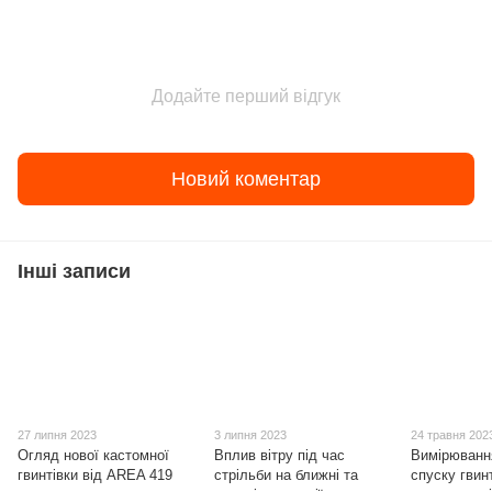
Додайте перший відгук
Новий коментар
Інші записи
27 липня 2023
3 липня 2023
24 травня 202
Огляд нової кастомної
Вплив вітру під час
Вимірюванн
гвинтівки від AREA 419
стрільби на ближні та
спуску гвин