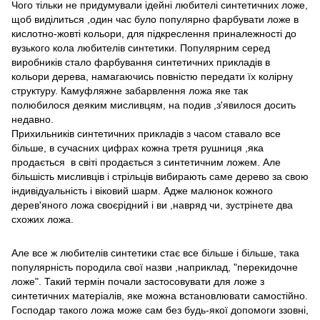
Чого тільки не придумували ідейні любителі синтетичних ложе,
щоб виділиться ,один час було популярно фарбувати ложе в
кислотно-жовті кольори, для підкреслення приналежності до
вузького кола любителів синтетики. Популярним серед
виробників стало фарбування синтетичних прикладів в
кольори дерева, намагаючись повністю передати їх колірну
структуру. Камуфляжне забарвлення ложа яке так
полюбилося деяким мисливцям, на подив ,з'явилося досить
недавно.
Прихильників синтетичних прикладів з часом ставало все
більше, в сучасних цифрах кожна третя рушниця ,яка
продається в світі продається з синтетичним ложем. Але
більшість мисливців і стрільців вибирають саме дерево за свою
індивідуальність і віковий шарм. Адже малюнок кожного
дерев'яного ложа своєрідний і ви ,навряд чи, зустрінете два
схожих ложа.
Але все ж любителів синтетики стає все більше і більше, така
популярність породила свої назви ,наприклад, "перекидочне
ложе". Такий термін почали застосовувати для ложе з
синтетичних матеріалів, яке можна встановлювати самостійно.
Господар такого ложа може сам без будь-якої допомоги ззовні,