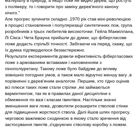
матеріалу в природі, а якщо поки не видно дерев, що ростуть
з полімеру, то і говорити про заміну дерев'яного канону
нічого."
Але прогрес зупинити складно ,1970 рік став міні-революцією
в процесі становлення і популяризації синтетичних лож, група
розробників з трьох любителів високоточки: Гейла Макміллана,
Лі Сікса і Чета Брауна прийшли до думки, що фібергласове
ложе додасть стрільбі точності. Забігаючи на перед, скажу, що
їх думка підтвердилося беззастережно.
Результати експериментів довели ефективність фібергласових
ложе з армованими вставками і наповненням з
пінополіуретану. Такому ложе було байдуже до впливу
зовнішніх погодних умов, а також мало відчутно меншу вагу ,в
порівнянні з дерев'яним аналогом. Першим, хто гідно оцінив
всі плюси таких ложе стали стрілки ,які займаються
вармінтингом, так як в правилах даної дисципліни є
обмеження по вазі і класам гвинтівок. Настільки значні
зменшення ваги ложа, дозволяли розширити стволові стінки
для підвищення жорсткості ствола. Далі йшов шлях прогресу,
черговою важливою сходинкою в якому стало зречення від
застосування гвинтів ,з'єднуючих стволову коробку з ложем.