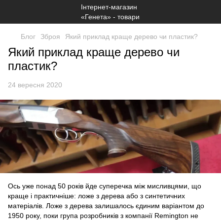
Блог
Зброя
Який приклад краще дерево чи пластик?
Який приклад краще дерево чи
пластик?
24 вересня 2020
Ось уже понад 50 років йде суперечка між мисливцями, що
краще і практичніше: ложе з дерева або з синтетичних
матеріалів. Ложе з дерева залишалось єдиним варіантом до
1950 року, поки група розробників з компанії Remington не