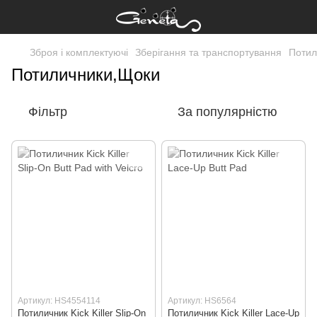
Зброя і комплектуючі
Зберігання та транспортування
Потил
Потиличники,Щоки
Фільтр
За популярністю
Артикул: HS4554114
Артикул: HS6564
Потиличник Kick Killer Slip-On
Потиличник Kick Killer Lace-Up