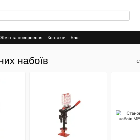
Обмін та повернення
Контакти
Блог
них набоїв
С