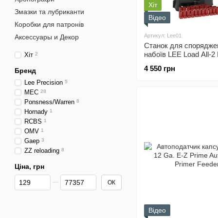
Хіт
Змазки та лубриканти
Відео
Коробки для патронів
Артикул: Lee01
Аксессуары и Декор
Станок для спорядже
набоїв LEE Load All-2
Хіт
2
4 550 грн
Бренд
Lee Precision
5
MEC
28
Ponsness/Warren
8
Hornady
1
RCBS
1
OMV
1
Gaep
3
ZZ reloading
8
Ціна, грн
Від Ціна, грн
До Ціна, грн
ОК
Відео