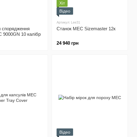
Хіт
Відео
Артикул: Lee31
я спорядження
Станок MEC Sizemaster 12к
C 9000GN 10 калібр
24 940 грн
Відео