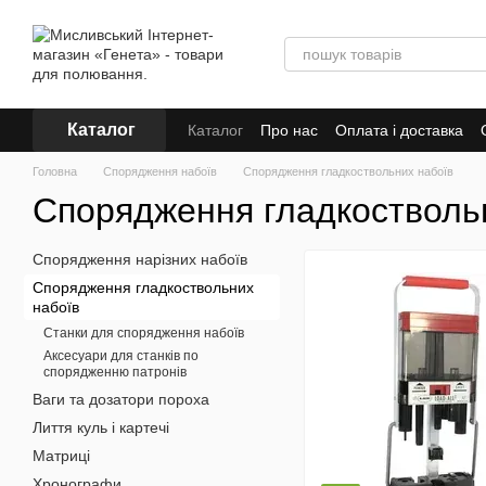
Перейти до основного контенту
Каталог
Каталог
Про нас
Оплата і доставка
Головна
Спорядження набоїв
Спорядження гладкоствольних набоїв
Спорядження гладкостволь
Спорядження нарізних набоїв
Спорядження гладкоствольних
набоїв
Станки для спорядження набоїв
Аксесуари для станків по
спорядженню патронів
Ваги та дозатори пороха
Лиття куль і картечі
Матриці
Хронографи