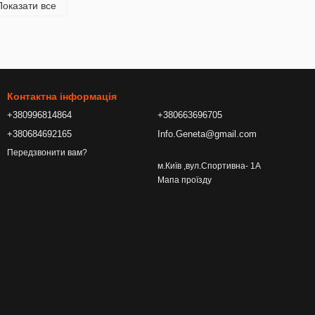
Показати все
Контактна інформація
+380996814864
+380663696705
+380684692165
Info.Geneta@gmail.com
Передзвонити вам?
м.Київ ,вул.Спортивна- 1А
Мапа проїзду