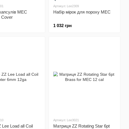
001
Артикул: Lee2309
 капсулів MEC
Набір мірок для пороху MEC
y Cover
1 032 грн
010
Артикул: Lee3021
Lee Load all Coil
Матриця ZZ Rotating Star 6pt