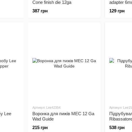
Cone finish die 12ga
adapter 6m
387 грн
129 грн
Артикул: Lee42354
Артикул: Lee1
у Lee
Воронка для пижів MEC 12 Ga
Підрубува
Wad Guide
Ribassator
215 грн
538 грн