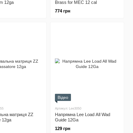
m 12ga
Brass for MEC 12 cal
774 грн
Відео
555
Артикул: Lee3050
льна матриця ZZ
Напрямна Lee Load All Wad
e 12ga
Guide 12Ga
129 грн