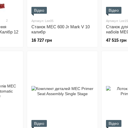
Відео
Відео
2
Артикул: Lee05
Артикул: Lee15
ння
Станок MEC 600 Jr Mark V 10
Станок дл
 Калібр 12
калибр
набоїв ME
16 727 грн
47 515 грн
Відео
Відео