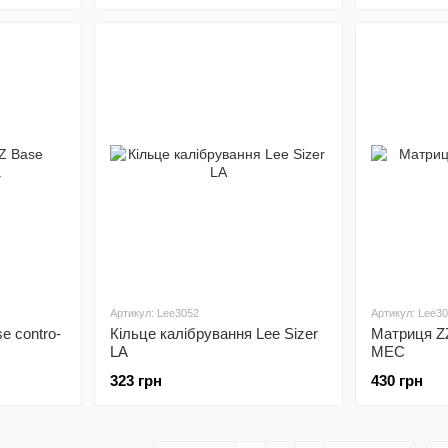
Артикул: Lee3052
Артикул: Lee3
e contro-
Кільце калібрування Lee Sizer
Матриця ZZ
LA
MEC
323 грн
430 грн