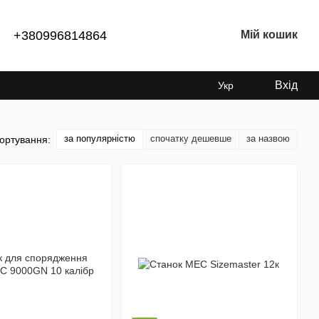
+380996814864
Мій кошик
Вхід
Укр
за популярністю
спочатку дешевше
за назвою
ортування: