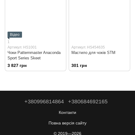
Відео
1
Артикул: HS1001
Артикул: HS454635
Чоки Patternmaster Anaconda
Мастило для чоків STM
Sport Series Skeet
3 827 грн
301 грн
+380996814864
+380684692165
Контакти
Повна версія сайту
© 2019—2026