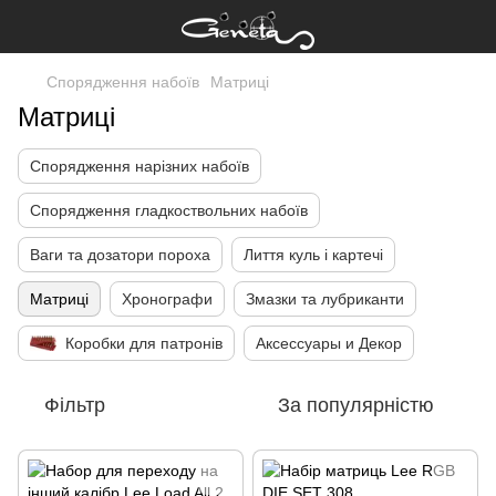
Спорядження набоїв
Матриці
Матриці
Спорядження нарізних набоїв
Спорядження гладкоствольних набоїв
Ваги та дозатори пороха
Лиття куль і картечі
Матриці
Хронографи
Змазки та лубриканти
Коробки для патронів
Аксессуары и Декор
Фільтр
За популярністю