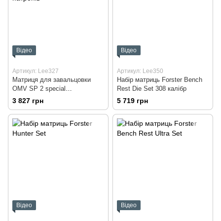
Відео
Відео
Артикул: Lee327
Артикул: Lee350
Матриця для завальцовки
Набір матриць Forster Bench
OMV SP 2 special
Rest Die Set 308 калібр
гладкоствольних патронів
3 827 грн
5 719 грн
Відео
Відео