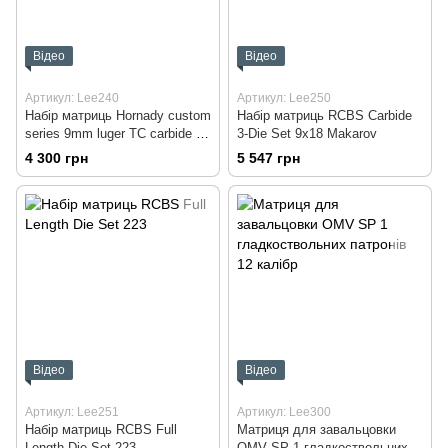
Відео
Відео
Артикул: Lee240
Артикул: Lee250
Набір матриць Hornady custom
Набір матриць RCBS Carbide
series 9mm luger TC carbide 3-
3-Die Set 9x18 Makarov
Die Set
4 300 грн
5 547 грн
Відео
Відео
Артикул: Lee251
Артикул: Lee300
Набір матриць RCBS Full
Матриця для завальцовки
Length Die Set 223
OMV SP 1 гладкоствольних