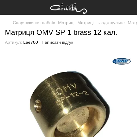
Спорядження набоїв
Матриці
Матриці - гладкодульне
Матр
Матриця OMV SP 1 brass 12 кал.
Артикул:
Lee700
Написати відгук