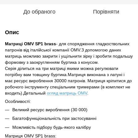
До обраного
Порівняти
Опис
Матриці OMV SP1 brass
- для спорядження гладкоствольних
патронів від італійської компанії OMV.З допомогою даних
матриць можливо закрити і ущільнити зірку і зробити подальшу
формовку з заокругленням буртика з конусом.
Серія ділиться на три матриці якими можна регулювати
потрібну вам товщину буртика.Матриця виконана з латуні і
має ресурc вироблення 30000 патронів. Матриця кріпитися до
робочого інструменту спеціальним тримерами (в комплект не
входить).Детальный
огляд матриць OMV
.
Особливості:
Великий ресурс вироблення (30 000)
Багатофункціональність при застосуванні
Можливість підбору будь-якого калібру
Матриця OMV SP1 brass: