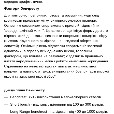
середнє арифметичне.
Фактори бенчресту
Для контролю повітряних потоків та розуміння, куди слід
коригувати прицільну мітку, використовуються прапори.
Основним союзником спортсмена є пристрій, відомий як
"аеродинамічний млин". Це флюгер, що імітує форму довгого
вітряка, який допомагає визначити напрямок і швидкість вітру
(шляхом візуального вимірювання швидкості обертання
лопатей). Оскільки рівень підготовки спортсменів зазвичай
однаковий, а зброя у всіх однаково якісна, головним
фактором, що впливає на результат, є здатність правильно
читати аеродинамічний млин і робити найточніші коригування.
Стрілянина на невеликі відстані вимагає максимальної
напруги та навичок, а також використання боєприпасів високої
якості та загальної якості зброї.
Дисципліни бенчресту
Benchrest B50 - використання малокаліберних стволів.
Short bench - відстань стрілянини від 100 до 300 метрів.
Long Range benchrest - на відстані від 400 до 1000 метрів.