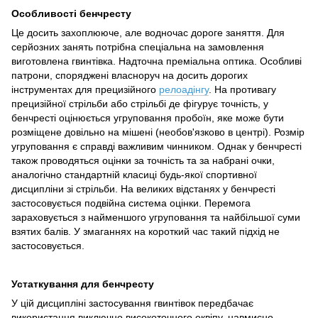
Особливості бенчресту
Це досить захоплююче, але водночас дороге заняття. Для
серйозних занять потрібна спеціальна на замовлення
виготовлена гвинтівка. Надточна преміальна оптика. Особливі
патрони, споряджені власноруч на досить дорогих
інструментах для прецизійного
релоадінгу
. На противагу
прецизійної стрільби або стрільбі де фігурує точність, у
бенчресті оцінюється угруповання пробоїн, яке може бути
розміщене довільно на мішені (необов'язково в центрі). Розмір
угруповання є справді важливим чинником. Однак у бенчресті
також проводяться оцінки за точність та за набрані очки,
аналогічно стандартній класиці будь-якої спортивної
дисципліни зі стрільби. На великих відстанях у бенчресті
застосовується подвійна система оцінки. Перемога
зараховується з найменшого угруповання та найбільшої суми
взятих балів. У змаганнях на короткий час такий підхід не
застосовується.
Устаткування для бенчресту
У цій дисципліні застосування гвинтівок передбачає
використання виключно високоточного еквіпу, навмисно