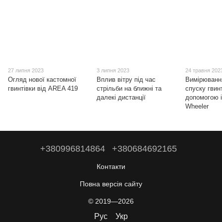
27 липня 2023
3 липня 2023
24 травня 202
Огляд нової кастомної
Вплив вітру під час
Вимірюванн
гвинтівки від AREA 419
стрільби на ближні та
спуску гвин
далекі дистанції
допомогою і
Wheeler
+380996814864
+380684692165
Контакти
Повна версія сайту
© 2019—2026
Рус
Укр