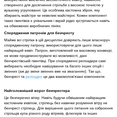
створеного для досягнення стрільби з високою точністю у
вузькому угрупованні. Це особлива кастомна зброя, яку
збирають майстри чи невеликі майстерні. Кожен компонент
таких гвинтівок є унікальним і вкрай рідко зустрічається навіть
на обмежених виробничих лініях.
Спорядження патронів для бенчресту
Майже всі стрілки в цій дисципліні довіряють лише власноруч
спорядженому патрону, використовуючи для цього лише
найкращий еквіп. Патрон, виготовлений на масовому конвеєрі,
не може продемонструвати всі можливості, дані
бенчрестівській гвинтівці. При спорядженні релоадери самі
вибирають необхідне навішування та багато інших опцій і
змінних (аж до зміни змінних вже на змаганнях). Так що,
бенчрест та
релоадінг
це два взаємопов'язані компоненти.
Найголовніший ворог бенчрестера
Це безперечно вітер. Навіть будучи обвішаним найкращим
кастомним еквіпом, стрілець без навички розуміння вітру не
бенчрест стрілець. Для вирішення цього питання на озброєння
стрільців купа різного роду вітряків, флюгерів та інших