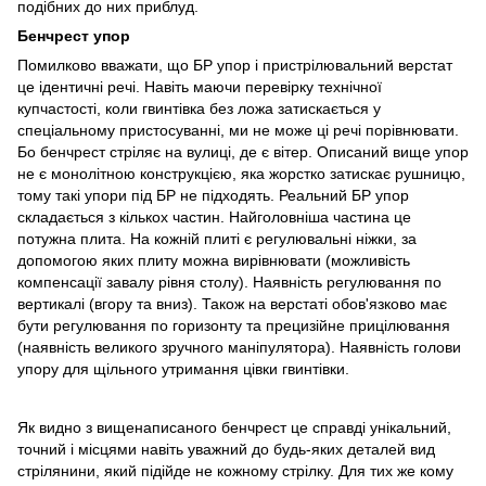
подібних до них приблуд.
Бенчрест упор
Помилково вважати, що БР упор і пристрілювальний верстат
це ідентичні речі. Навіть маючи перевірку технічної
купчастості, коли гвинтівка без ложа затискається у
спеціальному пристосуванні, ми не може ці речі порівнювати.
Бо бенчрест стріляє на вулиці, де є вітер. Описаний вище упор
не є монолітною конструкцією, яка жорстко затискає рушницю,
тому такі упори під БР не підходять. Реальний БР упор
складається з кількох частин. Найголовніша частина це
потужна плита. На кожній плиті є регулювальні ніжки, за
допомогою яких плиту можна вирівнювати (можливість
компенсації завалу рівня столу). Наявність регулювання по
вертикалі (вгору та вниз). Також на верстаті обов'язково має
бути регулювання по горизонту та прецизійне прицілювання
(наявність великого зручного маніпулятора). Наявність голови
упору для щільного утримання цівки гвинтівки.
Як видно з вищенаписаного бенчрест це справді унікальний,
точний і місцями навіть уважний до будь-яких деталей вид
стрілянини, який підійде не кожному стрілку. Для тих же кому