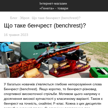
Блог
Зброя
Що таке бенчрест (benchrest)?
Що таке бенчрест (benchrest)?
16 травня 2023
У багатьох новачків з'являється глибоке непорозуміння слова
Бенчрест (benchrest). Якщо коротко, то бенчрест-різновид
спортивної високоточної стрільби. Мотивом цього напряму є
досягнення високої купчастості у класичному варіанті. Також є
бенчрест на точність, снайпінг, F-клас. Кожна з цих дисциплін