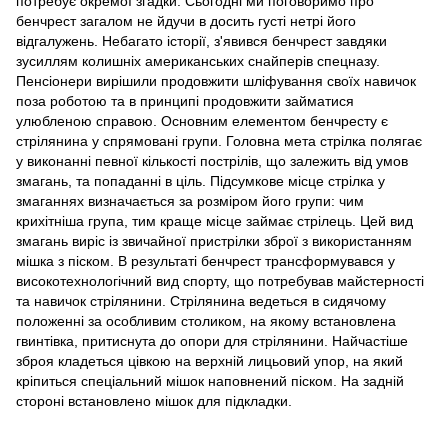
потребує окремої згадки. Сьогодні ми поговоримо про
бенчрест загалом не йдучи в досить густі нетрі його
відгалужень. Небагато історії, з'явився бенчрест завдяки
зусиллям колишніх американських снайперів спецназу.
Пенсіонери вирішили продовжити шліфування своїх навичок
поза роботою та в принципі продовжити займатися
улюбленою справою. Основним елементом бенчресту є
стрілянина у спрямовані групи. Головна мета стрілка полягає
у виконанні певної кількості пострілів, що залежить від умов
змагань, та попаданні в ціль. Підсумкове місце стрілка у
змаганнях визначається за розміром його групи: чим
крихітніша група, тим краще місце займає стрілець. Цей вид
змагань виріс із звичайної пристрілки зброї з використанням
мішка з піском. В результаті бенчрест трансформувався у
високотехнологічний вид спорту, що потребував майстерності
та навичок стрілянини. Стрілянина ведеться в сидячому
положенні за особливим столиком, на якому встановлена
гвинтівка, притиснута до опори для стрілянини. Найчастіше
зброя кладеться цівкою на верхній лицьовий упор, на який
кріпиться спеціальний мішок наповнений піском. На задній
стороні встановлено мішок для підкладки.