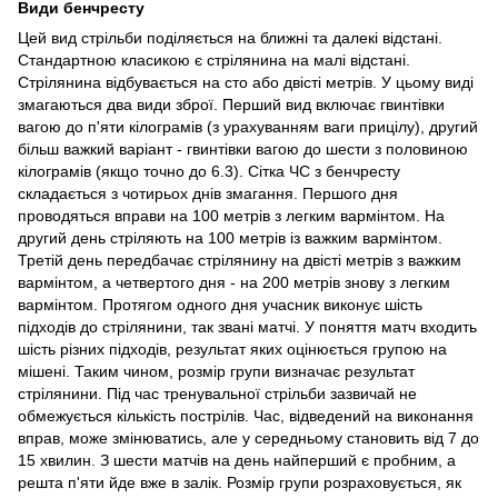
Види бенчресту
Цей вид стрільби поділяється на ближні та далекі відстані.
Стандартною класикою є стрілянина на малі відстані.
Стрілянина відбувається на сто або двісті метрів. У цьому виді
змагаються два види зброї. Перший вид включає гвинтівки
вагою до п'яти кілограмів (з урахуванням ваги прицілу), другий
більш важкий варіант - гвинтівки вагою до шести з половиною
кілограмів (якщо точно до 6.3). Сітка ЧС з бенчресту
складається з чотирьох днів змагання. Першого дня
проводяться вправи на 100 метрів з легким вармінтом. На
другий день стріляють на 100 метрів із важким вармінтом.
Третій день передбачає стрілянину на двісті метрів з важким
вармінтом, а четвертого дня - на 200 метрів знову з легким
вармінтом. Протягом одного дня учасник виконує шість
підходів до стрілянини, так звані матчі. У поняття матч входить
шість різних підходів, результат яких оцінюється групою на
мішені. Таким чином, розмір групи визначає результат
стрілянини. Під час тренувальної стрільби зазвичай не
обмежується кількість пострілів. Час, відведений на виконання
вправ, може змінюватись, але у середньому становить від 7 до
15 хвилин. З шести матчів на день найперший є пробним, а
решта п'яти йде вже в залік. Розмір групи розраховується, як