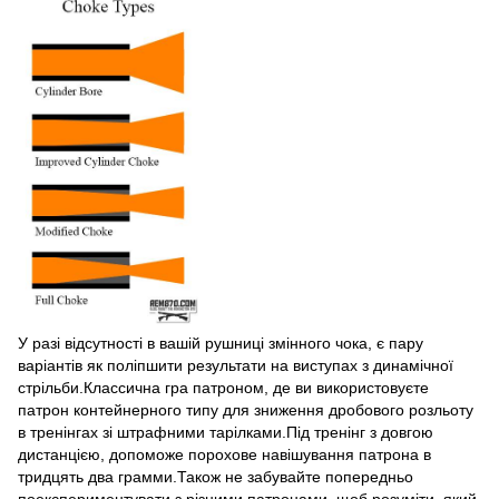
У разі відсутності в вашій рушниці змінного чока, є пару
варіантів як поліпшити результати на виступах з динамічної
стрільби.Классична гра патроном, де ви використовуєте
патрон контейнерного типу для зниження дробового розльоту
в тренінгах зі штрафними тарілками.Під тренінг з довгою
дистанцією, допоможе порохове навішування патрона в
тридцять два грамми.Також не забувайте попередньо