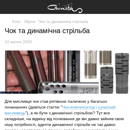
Блог
Зброя
Чок та динамічна стрільба
Чок та динамічна стрільба
10 квітня 2020
Для мисливця чок став рятівною паличкою у багатьох
починаннях (дивіться статтю "
Чок-компенсатор і сучасний
мисливець
"), а як бути з динамічної стрільбою? Тут все
складніше, на відміну від полювання де він давно зайняв свою
нішу потрібності, адепти динамічної стрільби не так давно