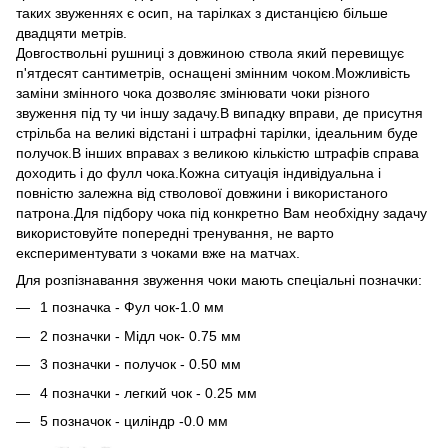
таких звуженнях є осип, на тарілках з дистанцією більше
двадцяти метрів.
Довгоствольні рушниці з довжиною ствола який перевищує
п'ятдесят сантиметрів, оснащені змінним чоком.Можливість
заміни змінного чока дозволяє змінювати чоки різного
звуження під ту чи іншу задачу.В випадку вправи, де присутня
стрільба на великі відстані і штрафні тарілки, ідеальним буде
получок.В інших вправах з великою кількістю штрафів справа
доходить і до фулл чока.Кожна ситуація індивідуальна і
повністю залежна від стволової довжини і використаного
патрона.Для підбору чока під конкретно Вам необхідну задачу
використовуйте попередні тренування, не варто
експериментувати з чоками вже на матчах.
Для розпізнавання звуження чоки мають спеціальні позначки:
1 позначка - Фул чок-1.0 мм
2 позначки - Мідл чок- 0.75 мм
3 позначки - получок - 0.50 мм
4 позначки - легкий чок - 0.25 мм
5 позначок - циліндр -0.0 мм