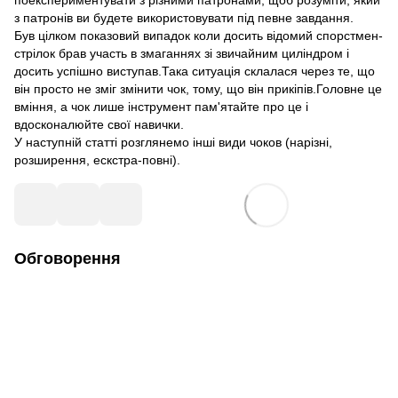
поекспериментувати з різними патронами, щоб розуміти, який
з патронів ви будете використовувати під певне завдання.
Був цілком показовий випадок коли досить відомий спорстмен-
стрілок брав участь в змаганнях зі звичайним циліндром і
досить успішно виступав.Така ситуація склалася через те, що
він просто не зміг змінити чок, тому, що він прикіпів.Головне це
вміння, а чок лише інструмент пам'ятайте про це і
вдосконалюйте свої навички.
У наступній статті розглянемо інші види чоков (нарізні,
розширення, ескстра-повні).
Обговорення