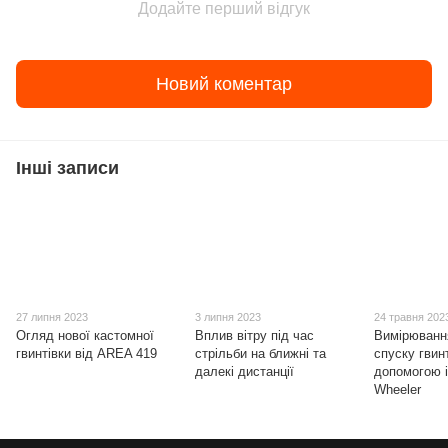
Додайте перший відгук
Новий коментар
Інші записи
27 липня 2023
3 липня 2023
24 травня 202
Огляд нової кастомної
Вплив вітру під час
Вимірюванн
гвинтівки від AREA 419
стрільби на ближні та
спуску гвин
далекі дистанції
допомогою і
Wheeler