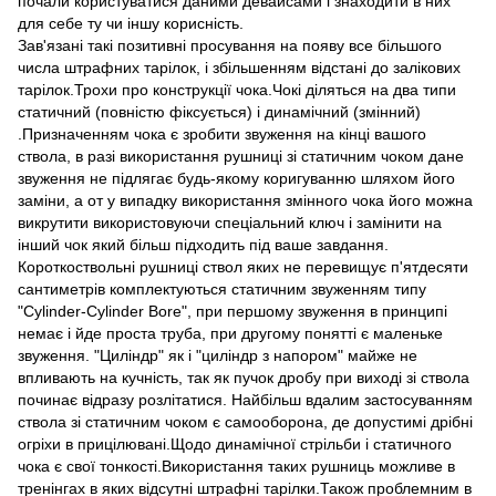
почали користуватися даними девайсами і знаходити в них
для себе ту чи іншу корисність.
Зав'язані такі позитивні просування на появу все більшого
числа штрафних тарілок, і збільшенням відстані до залікових
тарілок.Трохи про конструкції чока.Чокі діляться на два типи
статичний (повністю фіксується) і динамічний (змінний)
.Призначенням чока є зробити звуження на кінці вашого
ствола, в разі використання рушниці зі статичним чоком дане
звуження не підлягає будь-якому коригуванню шляхом його
заміни, а от у випадку використання змінного чока його можна
викрутити використовуючи спеціальний ключ і замінити на
інший чок який більш підходить під ваше завдання.
Короткоствольні рушниці ствол яких не перевищує п'ятдесяти
сантиметрів комплектуються статичним звуженням типу
"Cylinder-Cylinder Bore", при першому звуження в принципі
немає і йде проста труба, при другому понятті є маленьке
звуження. "Циліндр" як і "циліндр з напором" майже не
впливають на кучність, так як пучок дробу при виході зі ствола
починає відразу розлітатися. Найбільш вдалим застосуванням
ствола зі статичним чоком є самооборона, де допустимі дрібні
огріхи в прицілювані.Щодо динамічної стрільби і статичного
чока є свої тонкості.Використання таких рушниць можливе в
тренінгах в яких відсутні штрафні тарілки.Також проблемним в