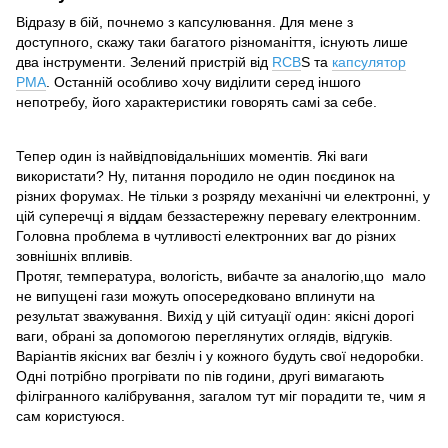
Відразу в бій, почнемо з капсулювання. Для мене з
доступного, скажу таки багатого різноманіття, існують лише
два інструменти. Зелений пристрій від
RCB
S та
капсулятор
PMA
. Останній особливо хочу виділити серед іншого
непотребу, його характеристики говорять самі за себе.
Тепер один із найвідповідальніших моментів. Які ваги
використати? Ну, питання породило не один поєдинок на
різних форумах. Не тільки з розряду механічні чи електронні, у
цій суперечці я віддам беззастережну перевагу електронним.
Головна проблема в чутливості електронних ваг до різних
зовнішніх впливів.
Протяг, температура, вологість, вибачте за аналогію,що мало
не випущені гази можуть опосередковано вплинути на
результат зважування. Вихід у цій ситуації один: якісні дорогі
ваги, обрані за допомогою переглянутих оглядів, відгуків.
Варіантів якісних ваг безліч і у кожного будуть свої недоробки.
Одні потрібно прогрівати по пів години, другі вимагають
філігранного калібрування, загалом тут міг порадити те, чим я
сам користуюся.