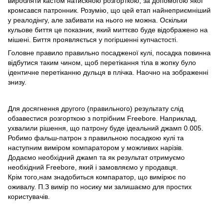
виробляти кастом натискною розгорткою, за допомогою якої
кромсався патронник. Розумію, що цей етап найнеприємніший
у реалодінгу, але забивати на нього не можна. Оскільки
кульове биття це показник, який миттєво буде відображено на
мішені. Биття проявляється у погіршенні купчастості.
Головне правило правильно посадженої кулі, посадка повинна
відбутися таким чином, щоб перетікання тіла в жопку було
ідентичне перетіканню дульця в плічка. Наочно на зображенні
знизу.
Для досягнення другого (правильного) результату слід
обзавестися розгорткою з потрібним Freebore. Наприклад,
ухвалили рішення, що патрону буде ідеальний джамп 0.005.
Робимо фальш-патрон з правильною посадкою кулі та
наступним виміром компаратором у можливих нарізів.
Додаємо необхідний джамп та як результат отримуємо
необхідний Freebore, який і замовляємо у продавця.
Крім того,нам знадобиться компаратор, що вимірює по
оживалу. П.З вимір по носику ми залишаємо для простих
користувачів.