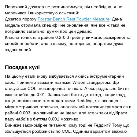
Пороховий дозатор не розпинатимуся, річ необхідна, я не
морочився і використовую ось такий:
Дозатор пороху
Forster Bench Rest Powder Measure
. Дана
модель отримала специфічне оновлення, яке все ж таки не
погіршило загальної думки про цей девайс.
Класна точність в районі 0.2-0.3 грейну, вимагає розміреної та
спокійної роботи, але в цілому, повторюся, апаратом дуже
задоволений.
Посадка кулі
На цьому етапі знову відбувається якийсь інструментарний
хаос. Прийнято вважати натискні Wilson стандартом. Що
стосується COL, незаперечна точність. А ось радіальне биття
вже стрибає до 0.01. Зашкальне биття детектед, наприклад,
якщо порівнювати зі стандартними Redding, які оснащені
мікрометричною головкою, аналогічний показник тримається в
районі 0.003, що звичайно не ідеал, але все ж таки відібрати
пару набоїв з биттям 0.001 можливо.
Виникає закономірне питання: чому тоді не Реддінг? Тому що
збільшується розбіжність по COL. Єдиним варіантом вважаю