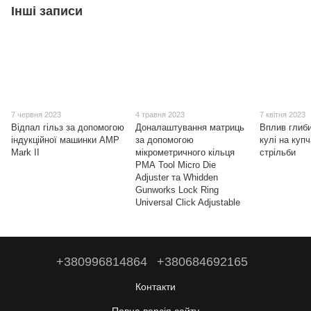
Інші записи
7 червня 2023
4 травня 2023
7 квітня 2023
Відпал гільз за допомогою
Доналаштування матриць
Вплив глиб
індукційної машинки AMP
за допомогою
кулі на купч
Mark II
мікрометричного кільця
стрільби
РМА Tool Micro Die
Adjuster та Whidden
Gunworks Lock Ring
Universal Click Adjustable
+380996814864
+380684692165
Контакти
Повна версія сайту