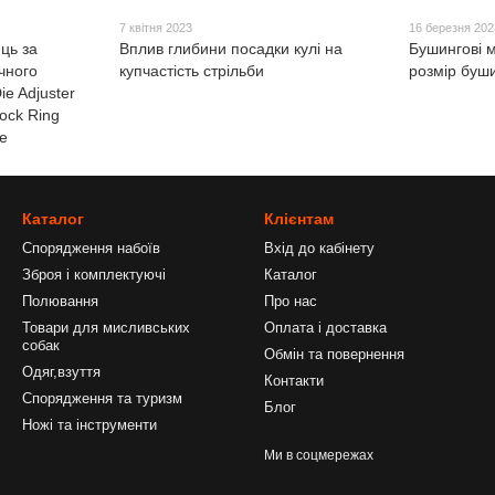
7 квітня 2023
16 березня 202
ць за
Вплив глибини посадки кулі на
Бушингові м
чного
купчастість стрільби
розмір буш
ie Adjuster
ock Ring
le
Каталог
Клієнтам
Спорядження набоїв
Вхід до кабінету
Зброя і комплектуючі
Каталог
Полювання
Про нас
Товари для мисливських
Оплата і доставка
собак
Обмін та повернення
Одяг,взуття
Контакти
Спорядження та туризм
Блог
Ножі та інструменти
Ми в соцмережах