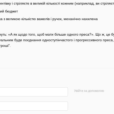
нтівку і стріляєте в великій кількості кожним (наприклад, ви стріляєте
кий бюджет
а з великою кількістю важелів і ручок, механічно нахилена
жуть: «А як щодо того, щоб мати більше одного преса?». Що ж, це бу
Актуальним буде поєднання одноступінчастого і прогрессивного преса
гроші".
Увійти за допомогою