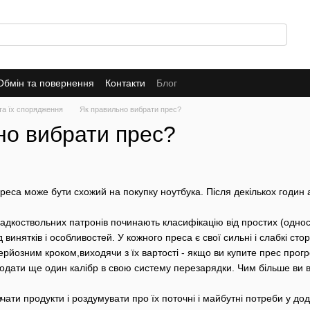
Обмін та повернення
Контакти
Блог
та їх спорядження
Як правильно вибрати прес?
но вибрати прес?
еса може бути схожий на покупку ноутбука. Після декількох годин а
дкоствольних патронів починають класифікацію від простих (одност
 винятків і особливостей. У кожного преса є свої сильні і слабкі сто
ерйозним кроком,виходячи з їх вартості - якщо ви купите прес прог
додати ще один калібр в свою систему перезарядки. Чим більше ви в
ати продукти і роздумувати про їх поточні і майбутні потреби у до