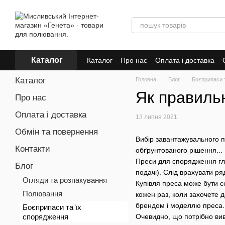
Перейти до основного контенту
Каталог
Каталог
Про нас
Оплата і доставка
Каталог
Головна
Блог
Боєприпаси 
Як правиль
Про нас
Оплата і доставка
13 липня 2021
Обмін та повернення
Вибір завантажувального пр
Контакти
обґрунтованого рішення...
Преси для спорядження гла
Блог
подачі). Слід врахувати ряд
Огляди та розпакування
Купівля преса може бути с
Полювання
кожен раз, коли захочете 
брендом і моделлю преса.
Боєприпаси та їх
спорядження
Очевидно, що потрібно вивч