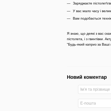
Заряджаєте пістолет\гви
У вас мало часу і вели
Вам подобається технік
Я знаю, що деякі з вас ска
пістолета, і з гвинтівки. 
"Будь-який каприз за Ваші 
Новий коментар