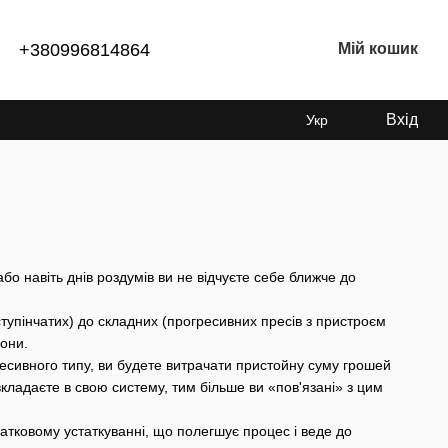
+380996814864
Мій кошик
Вхід
Укр
бо навіть днів роздумів ви не відчуєте себе ближче до
упінчатих) до складних (прогресивних пресів з пристроєм
рони.
ресивного типу, ви будете витрачати пристойну суму грошей
кладаєте в свою систему, тим більше ви «пов'язані» з цим
датковому устаткуванні, що полегшує процес і веде до