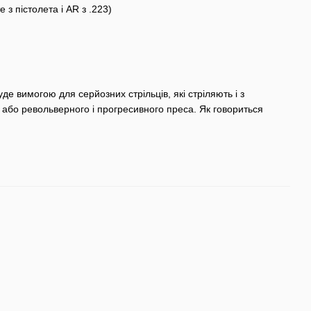
 з пістолета і AR з .223)
де вимогою для серйозних стрільців, які стріляють і з
, або револьверного і прогресивного преса. Як говориться