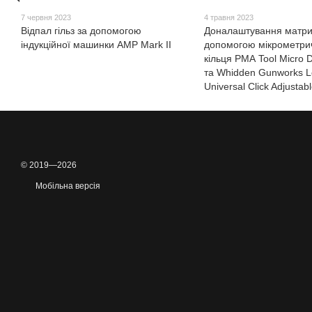
7 червня 2023
4 травня 2023
Відпал гільз за допомогою
Доналаштування матри
індукційної машинки AMP Mark II
допомогою мікрометри
кільця РМА Tool Micro D
та Whidden Gunworks L
Universal Click Adjustab
© 2019—2026
Мобільна версія