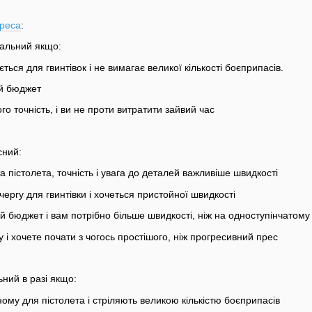
реса
:
уальний якщо:
ься для гвинтівок і не вимагає великої кількості боєприпасів.
й бюджет
о точність, і ви не проти витратити зайвий час
сний:
а пістолета, точність і увага до деталей важливіше швидкості
ергу для гвинтівки і хочеться пристойної швидкості
 бюджет і вам потрібно більше швидкості, ніж на одноступінчатому 
у і хочете почати з чогось простішого, ніж прогресивний прес
ний в разі якщо:
му для пістолета і стріляють великою кількістю боєприпасів