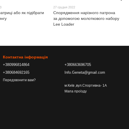
3
27 грудня 2022
атриці або як підібрати
Спорядження нарізного патрона
ингу
за допомогою молоткового набору
Lee Loader
Контактна інформація
+380996814864
+380663696705
+380684692165
Info.Geneta@gmail.com
Передзвонити вам?
м.Київ ,вул.Спортивна- 1А
Мапа проїзду