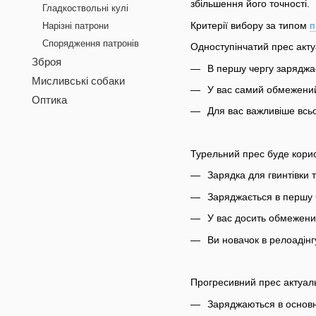
збільшення його точності.
Гладкоствольні кулі
Критерії вибору за типом
п
Нарізні патрони
Спорядження патронів
Одноступінчатий прес акт
Зброя
В першу чергу заряджаєт
Мисливські собаки
У вас самий обмежени
Оптика
Для вас важливіше всьог
Турельний прес буде кори
Зарядка для гвинтівки т
Заряджається в першу ч
У вас досить обмежений
Ви новачок в релоадінг
Прогресивний прес актуаль
Заряджаються в основно