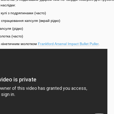
 наслідки:
кулі з подряпинами (часто)
 спрацювання капсуля (вкрай рідко)
псуля (рідко)
лотка (часто)
 з кінетичним молотком
Frankford Arsenal Impact Bullet Puller
.