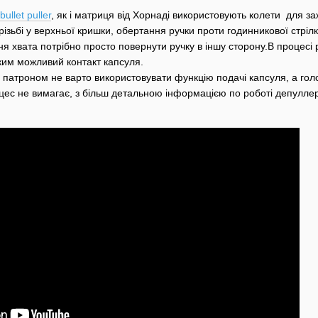
bullet puller
, як і матриця від Хорнаді використовують колети для з
 різьбі у верхньої кришки, обертання ручки проти годинникової стріл
ня хвата потрібно просто повернути ручку в іншу сторону.В процесі
 яким можливий контакт капсуля.
патроном не варто використовувати функцію подачі капсуля, а голов
цес не вимагає, з більш детальною інформацією по роботі депуллері