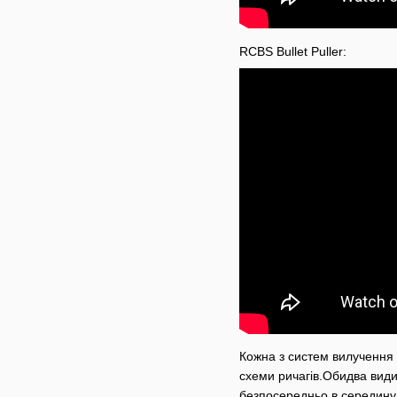
RCBS Bullet Puller:
Кожна з систем вилучення 
схеми ричагів.Обидва види
безпосередньо в середину 