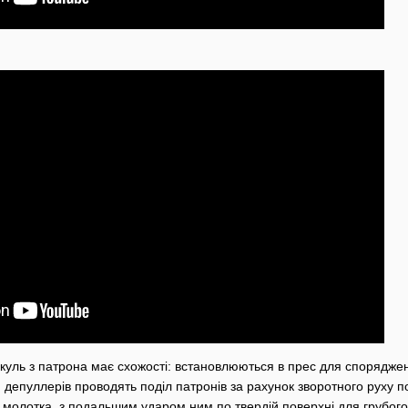
куль з патрона має схожості: встановлюються в прес для споряджен
 депуллерів проводять поділ патронів за рахунок зворотного руху п
молотка ,з подальшим ударом ним по твердій поверхні для грубого