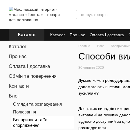
Перейти до основного контенту
Каталог
Каталог
Про нас
Оплата і доставка
Каталог
Головна
Блог
Боєприпаси 
Способи ви
Про нас
Оплата і доставка
30 червня 2020
Обмін та повернення
Думаю кожен релоудер зішт
Контакти
допомагають кінетичні моло
зусиллям?
Блог
Огляди та розпакування
Для таких випадків викори
Полювання
витрачені на покупку даног
Боєприпаси та їх
відносно доступний за ціно
спорядження
розщедритися.