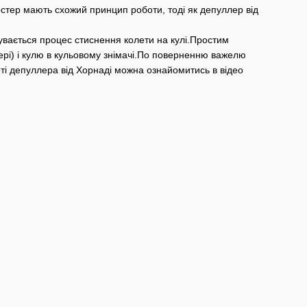
стер мають схожий принцип роботи, тоді як депуллер від
бувається процес стиснення колети на кулі.Простим
ері) і кулю в кульовому знімачі.По поверненню важелю
і депуллера від Хорнаді можна ознайомитись в відео