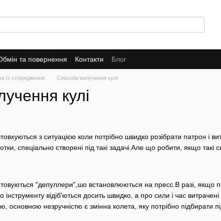
Обмін та повернення
Контакти
Блог
та їх спорядження
Способи вилучення кулі
лучення кулі
овхуються з ситуацією коли потрібно швидко розібрати патрон і вит
тки, спеціально створені під такі задачі.Але що робити, якщо такі с
стовуються "депуллери",шо встановлюються на пресс.В разі, якщо по
о інструменту відіб'ються досить швидко, а про сили і час витраче
ю, основною незручністю є змінна колета, яку потрібно підбирати пі