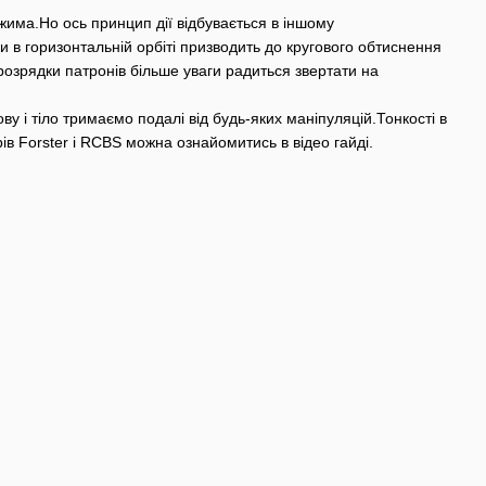
ажима.Но ось принцип дії відбувається в іншому
ки в горизонтальній орбіті призводить до кругового обтиснення
 розрядки патронів більше уваги радиться звертати на
у і тіло тримаємо подалі від будь-яких маніпуляцій.Тонкості в
в Forster і RCBS можна ознайомитись в відео гайді.