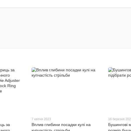
7 квітня 2023
16 березня 202
ць за
Вплив глибини посадки кулі на
Бушингові м
чного
купчастість стрільби
розмір буш