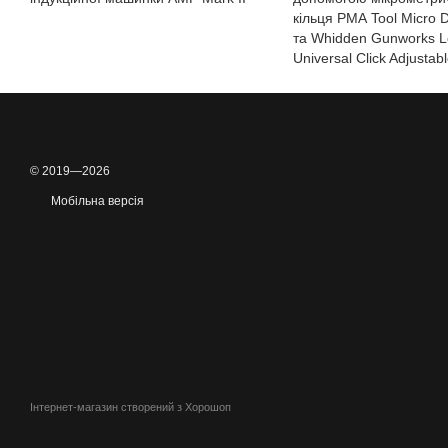
кільця РМА Tool Micro D
та Whidden Gunworks L
Universal Click Adjustab
© 2019—2026
Мобільна версія
Інтернет-магазин створений з Хорошоп