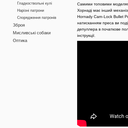
Гладкоствольні кулі
Самими топовими моделями 
Хорнаді має інший механізм
Нарізні патрони
Hornady Cam-Lock Bullet P
Спорядження патронів
натисканням преса ви поді
Зброя
депуллера в початкове пол
Мисливські собаки
інструкції.
Оптика