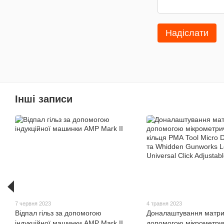
Надіслати
Інші записи
7 червня 2023
4 травня 2023
Відпал гільз за допомогою
Доналаштування матри
індукційної машинки AMP Mark II
допомогою мікрометри