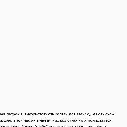
ня патронів, використовують колети для затиску, мають схожі
оршня, в той час як в кінетичних молотках куля поміщається
 вилучення.Слово "грубо" ідеально підходить для даного