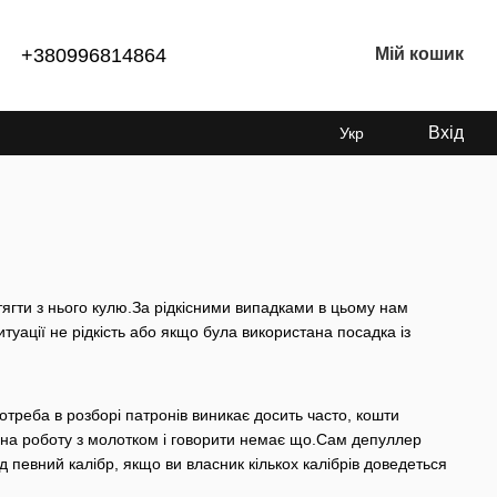
+380996814864
Мій кошик
Вхід
Укр
ягти з нього кулю.За рідкісними випадками в цьому нам
итуації не рідкість або якщо була використана посадка із
треба в розборі патронів виникає досить часто, кошти
ні на роботу з молотком і говорити немає що.Сам депуллер
д певний калібр, якщо ви власник кількох калібрів доведеться