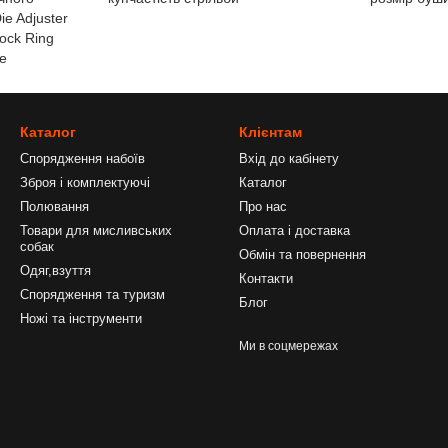
ie Adjuster
ock Ring
le
Каталог
Клієнтам
Спорядження набоїв
Вхід до кабінету
Зброя і комплектуючі
Каталог
Полювання
Про нас
Товари для мисливських
Оплата і доставка
собак
Обмін та повернення
Одяг,взуття
Контакти
Спорядження та туризм
Блог
Ножі та інструменти
Ми в соцмережах