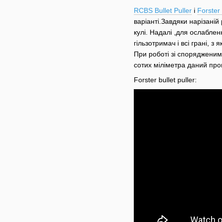
RCBS Bullet Puller
і
Forster 
варіанті.Завдяки нарізаній
кулі. Надалі ,для ослаблен
гільзотримач і всі грані, з
При роботі зі спорядженим 
сотих міліметра даний про
Forster bullet puller: