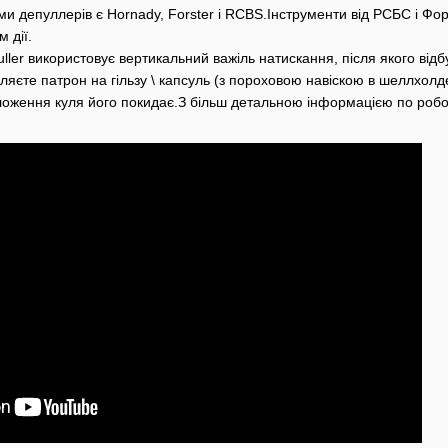
депуллерів є Hornady, Forster і RCBS.Інструменти від РСБС і Фор
 дії.
uller використовує вертикальний важіль натискання, після якого від
ляєте патрон на гільзу \ капсуль (з пороховою навіскою в шеллхолд
оження куля його покидає.З більш детальною інформацією по робот