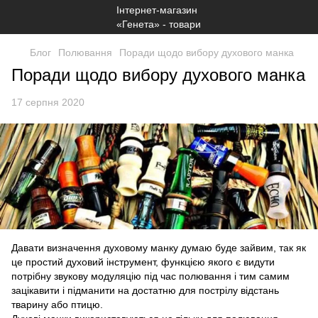
Блог
Полювання
Поради щодо вибору духового манка
Поради щодо вибору духового манка
17 серпня 2020
Давати визначення духовому манку думаю буде зайвим, так як
це простий духовий інструмент, функцією якого є видути
потрібну звукову модуляцію під час полювання і тим самим
зацікавити і підманити на достатню для пострілу відстань
тварину або птицю.