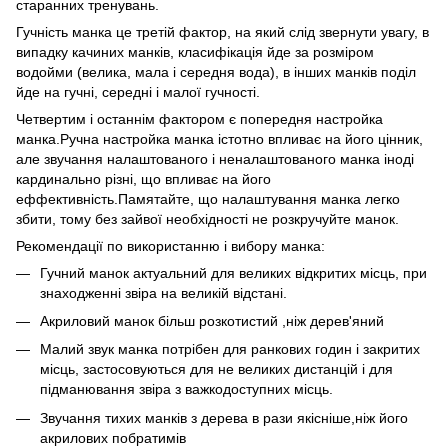
старанних тренувань.
Гучність манка це третій фактор, на який слід звернути увагу, в
випадку качиних манків, класифікація йде за розміром
водойми (велика, мала і середня вода), в інших манків поділ
йде на гучні, середні і малої гучності.
Четвертим і останнім фактором є попередня настройка
манка.Ручна настройка манка істотно впливає на його цінник,
але звучання налаштованого і неналаштованого манка іноді
кардинально різні, що впливає на його
еффективність.Памятайте, що налаштування манка легко
збити, тому без зайвої необхідності не розкручуйте манок.
Рекомендації по використанню і вибору манка:
Гучний манок актуальний для великих відкритих місць, при
знаходженні звіра на великій відстані.
Акриловий манок більш розкотистий ,ніж дерев'яний
Малий звук манка потрібен для ранкових годин і закритих
місць, застосовуються для не великих дистанцій і для
підманювання звіра з важкодоступних місць.
Звучання тихих манків з дерева в рази якісніше,ніж його
акрилових побратимів