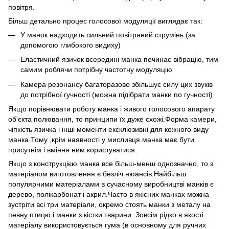
повітря.
Більш детально процес голосової модуляції виглядає так:
У манок надходить сильний повітряний струмінь (за
допомогою глибокого видиху)
Еластичний язичок всередині манка починає вібрацію, тим
самим роблячи потрібну частотну модуляцію
Камера резонансу багаторазово збільшує силу цих звуків
до потрібної гучності (можна підібрати манки по гучності)
Якщо порівнювати роботу манка і живого голосового апарату
об'єкта полювання, то принципи їх дуже схожі.Форма камери,
чіпкість язичка і інші моменти ексклюзивні для кожного виду
манка.Тому ,крім наявності у мисливця манка має бути
присутнім і вміння ним користуватися.
Якщо з конструкцією манка все більш-менш однозначно, то з
матеріалом виготовлення є безліч нюансів.Найбільш
популярними матеріалами в сучасному виробництві манків є
дерево, полікарбонат і акрил.Часто в якісних манках можна
зустріти всі три матеріали, окремо стоять манки з металу на
певну птицю і манки з кістки тварини. Зовсім рідко в якості
матеріалу використовується гума (в основному для ручних