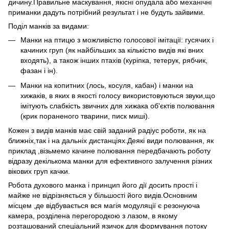
дичину.Правильне маскування, якісні опудала або механічні
приманки дадуть потрібний результат і не будуть зайвими.
Поділ манків за видами:
Манки на птицю з можливістю голосової імітації: гусячих і
качиних груп (як найбільших за кількістю видів які вних
входять), а також інших птахів (куріпка, тетерук, рябчик,
фазан і ін).
Манки на копитних (лось, косуля, кабан) і манки на
хижаків, в яких в якості голосу використовуються звуки,що
імітують слабкість звичних для хижака об'єктів полювання
(крик пораненого тварини, писк миші).
Кожен з видів манків має свій заданий радіус роботи, як на
ближніх,так і на дальніх дистанціях.Деякі види полювання, як
приклад ,візьмемо качине полювання передбачають роботу
відразу декількома манки для ефективного залучення різних
вікових груп качки.
Робота духового манка і принцип його дії досить прості і
майже не відрізняється у більшості його видів.Основним
місцем ,де відбувається вся магія модуляції є резонуюча
камера, розділена перегородкою з лазом, в якому
розташований спеціальний язичок для формування потоку