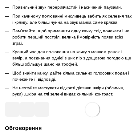
Правильний звук переривчастий і насичений паузами.
При качиному полюванні мисливець вабить як селезня так
і крякву, але більш чуйна на звук манка саме кряква.
Пам'ятайте, щоб приманити одну качку слід почекати і не
робити перший постріл, велика ймовірність появи всієї
зграї.
Кращий час для полювання на качку з манком ранок і
вечір, а поєднання однієї з цих пір з дощовою погодою ще
більш збільшує шанс на трофей.
Щоб знайти качку, дайте кілька сильних голосових подач і
почекайте її відповіді.
Не нехтуйте маскувати відкриті ділянки шкіри (обличчя,
руки) ,шкіра на тлі зелені видає сильний контраст.
Обговорення