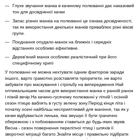
Глухе звучання манка в качиному полюванні дає наказовий
тон для досвідченої качки
Запас різних манкіа на полюванні це ознака досвідченості,
так як використання декількох манків приваблює різні вікові
групи.
Поєднання опудало-манок на ближніх і середніх
відстаннях особливо ефективне.
Дерев'яний манок особливо реалістичний при його
специфічному хрипі
У полюванні не можна нехтувати одним фактором заради
іншого, варто грамотно розставляти пріоритети, не варто
забувати про маскування і стрільбу на випередження.Най
оптимальнішим часом для використання манка є ранній ранок
і пізній вечір.На качино-гусячому полюванні у літній \ осінній
сезон птицю ваблять в густу зелену зону.Період кінця літа і
початку осені найбільш несприятливий для маніння, так як у
качки відбувається линька, яка змушує її бути гранично
обережною і з побоюванням ставиться до будь-яких звуків.
Весна - сезон повернення перелітної птиці і шляхів її
зворотної міграції багато.Знайти місце і правильно підібрати