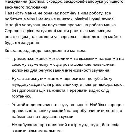
маскування (костюм, скрадок, засідокові)-запорука успішного
весняного полювання.
Наявність манка не означає постійну з ним роботу, все
робиться в міру і манок не виняток, рідкісні і гучні звукові
імітації з чергуванням пауз-така правильна робота манка.
Середні за рівнем гучності манки радяться мисливцям
початківцям , так як вони універсальні і підходять під майже
будь-які завдання.
Кілька порад щодо поводження з манком:
Тримається манок між великим та вказівним пальцями на
самому звуженому місці,з розташованою наввисячки
долонею для регулювання інтенсивності звучання.
Рука з затиснутим манком підноситься до губ з боку
мундштука.Далі слід різко видихнути повітря діафрагмою,
без допомоги щік та живота.Перервати видих слід
гортанню.
Уникайте деренчливого звуку на видосі. Найбільш процес
правильного видиху схожий на спробу очистити легені, а
найменше на надування кульки.
Не забуваємо про полярний отвір мундштука, його слід
закрити вільним пальцем.