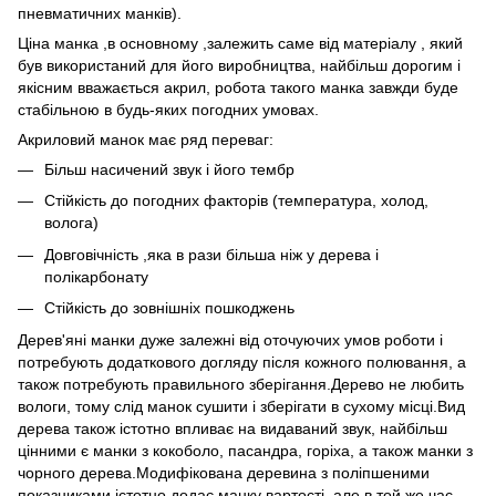
пневматичних манків).
Ціна манка ,в основному ,залежить саме від матеріалу , який
був використаний для його виробництва, найбільш дорогим і
якісним вважається акрил, робота такого манка завжди буде
стабільною в будь-яких погодних умовах.
Акриловий манок має ряд переваг:
Більш насичений звук і його тембр
Стійкість до погодних факторів (температура, холод,
волога)
Довговічність ,яка в рази більша ніж у дерева і
полікарбонату
Стійкість до зовнішніх пошкоджень
Дерев'яні манки дуже залежні від оточуючих умов роботи і
потребують додаткового догляду після кожного полювання, а
також потребують правильного зберігання.Дерево не любить
вологи, тому слід манок сушити і зберігати в сухому місці.Вид
дерева також істотно впливає на видаваний звук, найбільш
цінними є манки з кокоболо, пасандра, горіха, а також манки з
чорного дерева.Модифікована деревина з поліпшеними
показниками істотно додає манку вартості, але в той же час