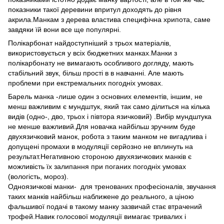
показники такої деревини впритул доходять до рівня
акрила.Манкам з дерева властива специфічна хрипота, саме
завдяки їй вони все ще популярні.
Полікарбонат найдоступніший з трьох матеріалів,
використовується у всіх бюджетних манках.Манки з
полікарбонату не вимагають особливого догляду, мають
стабільний звук, більш прості в в навчанні. Але мають
проблеми при екстремальних погодніх умовах.
Барель манка -лише один з основних елементів, іншим, не
менш важливим є мундштук, який так само ділиться на кілька
видів (одно-, дво, трьох і півтора язичковий) .Вибір мундштука
не менше важливий.Для новачка найбільш зручним буде
двухязичковий манок, робота з таким манком не вигадлива і
допущені промахи в модуляції серйозно не вплинуть на
результат.Негативною стороною двухязичкових манків є
можливість їх залипання при поганих погодніх умовах
(вологість, мороз).
Одноязичкові манки- для тренованих професіоналів, звучання
таких манків найбільш наближене до реального, а ціною
фальшивої подачі в такому манку зазвичай стає втрачений
трофей.Навик голосової модуляції вимагає тривалих і