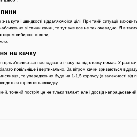
в дзьоб".
 спини
з-за кута і швидкості віддаляючоїся цілі. При такій ситуації виходи
аближення зі спини качки, то тут вже все не так очевидно. Я в таки
ієнтиром вибираю стволи,
чкою.
ня на качку
ціль з'являється несподівано і часу на підготовку немає. У разі ка
абагато повільніше і вертикально. За вітром качки зриваються відра
 мисливця, то упередження буде на 1-1,5 корпусу (в залежності від п
едеться стріляти навскидку.
кий, точний постріл це не тільки талант, але і досвід напрацьовани