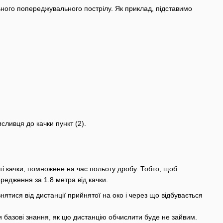
ного попереджувального пострілу. Як приклад, підставимо
сливця до качки пункт (2).
 качки, помножене на час польоту дробу. Тобто, щоб
ередження за 1.8 метра від качки.
ятися від дистанції прийнятої на око і через що відбувається
базові знання, як цю дистанцію обчислити буде не зайвим.