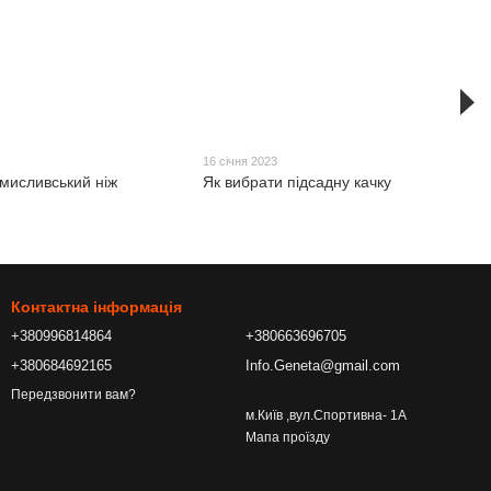
16 січня 2023
 мисливський ніж
Як вибрати підсадну качку
Контактна інформація
+380996814864
+380663696705
+380684692165
Info.Geneta@gmail.com
Передзвонити вам?
м.Київ ,вул.Спортивна- 1А
Мапа проїзду