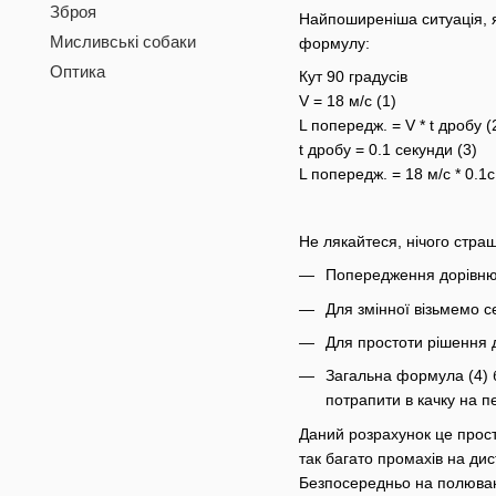
Зброя
Найпоширеніша ситуація, я
Мисливські собаки
формулу:
Оптика
Кут 90 градусів
V = 18 м/с (1)
L попередж. = V * t дробу (
t дробу = 0.1 секунди (3)
L попередж. = 18 м/с * 0.1с
Не лякайтеся, нічого стра
Попередження дорівнює 
Для змінної візьмемо с
Для простоти рішення ди
Загальна формула (4) 
потрапити в качку на п
Даний розрахунок це просто
так багато промахів на дис
Безпосередньо на полюван