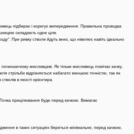
ливець підбирає і коригує випередження. Правильна проводка
ушницею складають одне ціле.
ходу". При ривку стволи йдуть вниз, що нівелює навіть ідеально
и починаючому мисливцеві. Як тільки мисливець помічає качку,
тегія стрільби відрізняється набагато меншою точністю, так як
стволів в якості орієнтира.
и. Точка прицілювання буде перед качкою. Вимагає
ження в таких ситуаціях береться мінімальне, перед качкою,