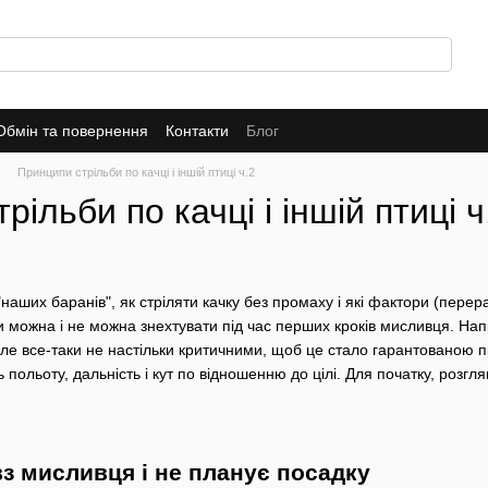
Обмін та повернення
Контакти
Блог
Принципи стрільби по качці і іншій птиці ч.2
ільби по качці і іншій птиці ч
наших баранів", як стріляти качку без промаху і які фактори (перер
можна і не можна знехтувати під час перших кроків мисливця. Наприк
але все-таки не настільки критичними, щоб це стало гарантованою
ь польоту, дальність і кут по відношенню до цілі. Для початку, розгл
вз мисливця і не планує посадку