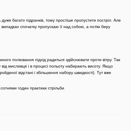
ть дуже багато підранків, тому простіше пропустити постріл. Але
х випадках спочатку пропускаю її над собою, а потім беру
чиного полювання підхід радиться здійснювати проти вітру. Так
зу від мисливця і в процесі польоту набирають висоту. Якщо
ройденої відстані і збільшення набору швидкості). Тут вже
й сотнями годин практики стрільби.