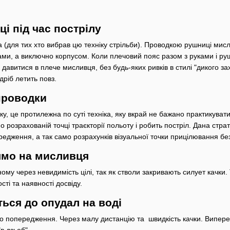
і під час пострілу
(для тих хто вибрав цю техніку стрільби). Проводкою рушниці мис
ами, а виключно корпусом. Коли плечовий пояс разом з руками і р
давитися в плече мисливця, без будь-яких ривків в стилі "дикого за
дріб летить повз.
проводки
ку, це протилежна по суті техніка, яку вкрай не бажано практикуват
о розрахованій точці траєкторії польоту і робить постріл. Дана стра
дження, а так само розрахунків візуальної точки прицілювання без 
ямо на мисливця
ному через невидимість цілі, так як стволи закривають силует качк
ті та наявності досвіду.
ться до опудал на воді
 попередження. Через малу дистанцію та швидкість качки. Виперед