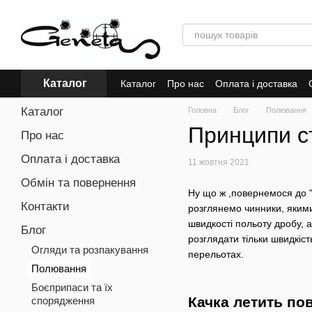
Перейти до основного контенту
Каталог
Каталог
Про нас
Оплата і доставка
Каталог
Головна
Блог
Полювання
Принципи стр
Про нас
Оплата і доставка
11 жовтня 2021
Обмін та повернення
Ну що ж ,повернемося до "
Контакти
розглянемо чинники, якими 
швидкості польоту дробу, 
Блог
розглядати тільки швидкіст
Огляди та розпакування
перельотах.
Полювання
Боєприпаси та їх
Качка летить по
спорядження