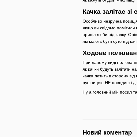
як кажуть олдові мисливці "
Качка залітає зі
Особливо незручна позиція 
якщо ви свідомо помітили н
приціл як би під качку. Ор
які мають бути суто під ка
Ходове полюван
При даному виді полювання 
як качки будуть залітати н
качка летить в сторону від
рушницею НЕ поводиш і дов
Ну а головний мій посил та
Новий коментар