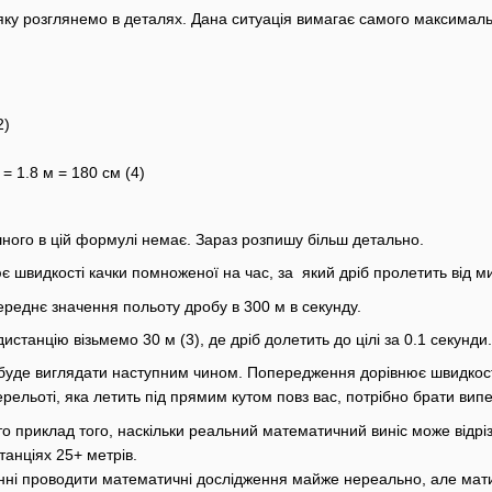
ку розглянемо в деталях. Дана ситуація вимагає самого максималь
2)
 = 1.8 м = 180 см (4)
шного в цій формулі немає. Зараз розпишу більш детально.
швидкості качки помноженої на час, за який дріб пролетить від ми
ереднє значення польоту дробу в 300 м в секунду.
станцію візьмемо 30 м (3), де дріб долетить до цілі за 0.1 секунди.
буде виглядати наступним чином. Попередження дорівнює швидкості
ерельоті, яка летить під прямим кутом повз вас, потрібно брати вип
 приклад того, наскільки реальний математичний виніс може відрізн
танціях 25+ метрів.
ні проводити математичні дослідження майже нереально, але мати 