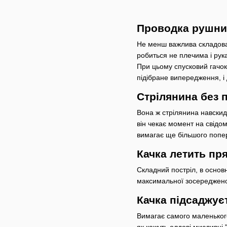
Проводка рушниц
Не менш важлива складова 
робиться не плечима і рук
При цьому спусковий гачок 
підібране випередження, і 
Стрілянина без 
Вона ж стрілянина навскид
він чекає момент на свідом
вимагає ще більшого попере
Качка летить пр
Складний постріл, в основ
максимальної зосередженос
Качка підсаджує
Вимагає самого маленького