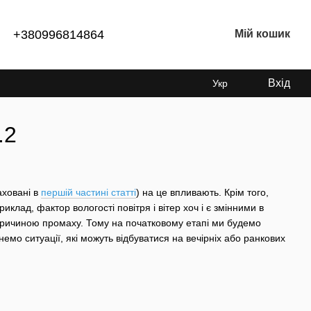
+380996814864
Мій кошик
Вхід
Укр
.2
аховані в
першій частині статті
) на це впливають. Крім того,
лад, фактор вологості повітря і вітер хоч і є змінними в
 причиною промаху. Тому на початковому етапі ми будемо
янемо ситуації, які можуть відбуватися на вечірніх або ранкових