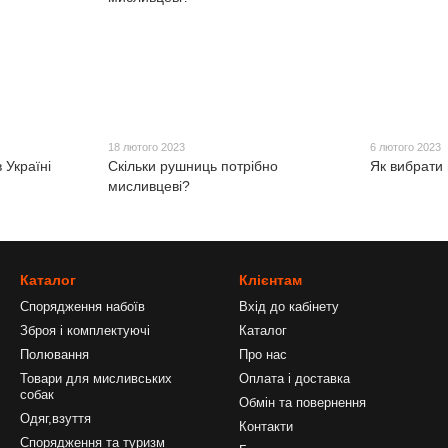
18 лютого 2023
6 лютого 2023
 Україні
Скільки рушниць потрібно
Як вибрати
мисливцеві?
Каталог
Клієнтам
Спорядження набоїв
Вхід до кабінету
Зброя і комплектуючі
Каталог
Полювання
Про нас
Товари для мисливських
Оплата і доставка
собак
Обмін та повернення
Одяг,взуття
Контакти
Спорядження та туризм