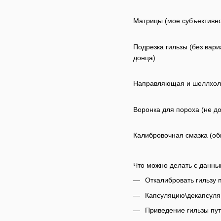
Матрицы (мое субъективно
Подрезка гильзы (без вар
донца)
Направляющая и шеллхолд
Воронка для пороха (не до
Калибровочная смазка (об
Что можно делать с данн
Откалибровать гильзу 
Капсуляцию\декапсул
Приведение гильзы пу