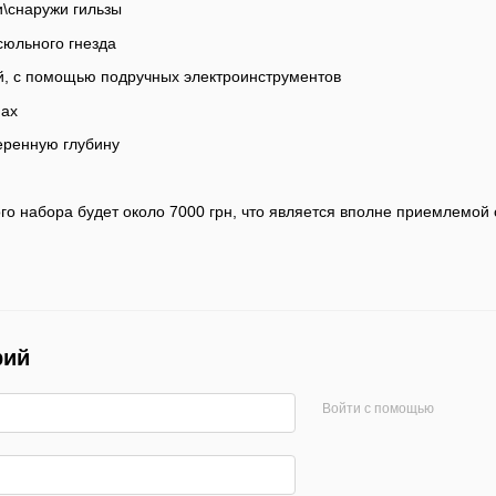
\снаружи гильзы
сюльного гнезда
й, с помощью подручных электроинструментов
нах
еренную глубину
го набора будет около 7000 грн, что является вполне приемлемой
рий
Войти с помощью