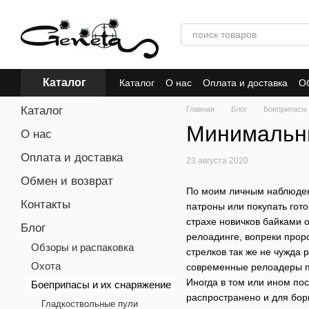
Перейти к основному контенту
Каталог
Каталог
О нас
Оплата и доставка
Об
Каталог
Главная
Блог
Боеприпасы 
Минимальны
О нас
Оплата и доставка
23 августа 2020
Обмен и возврат
По моим личным наблюдени
Контакты
патроны или покупать гот
страхе новичков байками 
Блог
релоадинге, вопреки прор
Обзоры и распаковка
стрелков так же не чужда
Охота
современные релоадеры п
Иногда в том или ином по
Боеприпасы и их снаряжение
распространено и для бор
Гладкоствольные пули