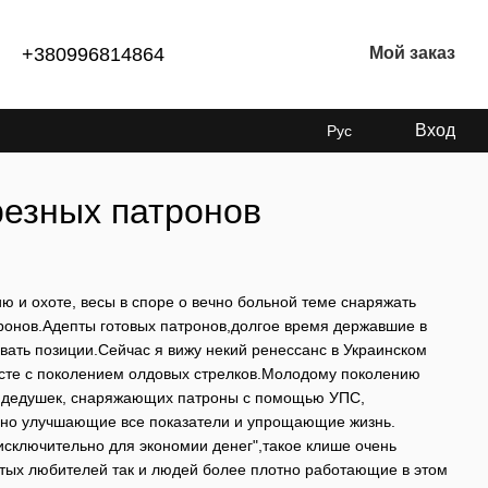
+380996814864
Мой заказ
Вход
Рус
езных патронов
и охоте, весы в споре о вечно больной теме снаряжать
тронов.Адепты готовых патронов,долгое время державшие в
вать позиции.Сейчас я вижу некий ренессанс в Украинском
месте с поколением олдовых стрелков.Молодому поколению
 же дедушек, снаряжающих патроны с помощью УПС,
ьно улучшающие все показатели и упрощающие жизнь.
 исключительно для экономии денег",такое клише очень
остых любителей так и людей более плотно работающие в этом