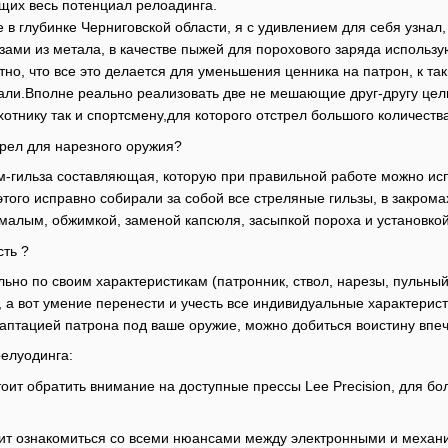
щих весь потенциал релоадинга.
 в глубинке Черниговской области, я с удивлением для себя узнал
зами из метала, в качестве пыжей для порохового заряда использ
тно, что все это делается для уменьшения ценника на патрон, к т
дали.Вполне реально реализовать две не мешающие друг-другу цели
хотнику так и спортсмену,для которого отстрел большого количеств
рел для нарезного оружия?
ум-гильза составляющая, которую при правильной работе можно исп
 этого исправно собирали за собой все стреляные гильзы, в закро
 малым, обжимкой, заменой капсюля, засыпкой пороха и установкой
сть ?
ьно по своим характеристикам (патронник, ствол, нарезы, пульный
, а вот умение перенести и учесть все индивидуальные характерис
аптацией патрона под ваше оружие, можно добиться воистину впеч
елуодинга:
оит обратить внимание на доступные прессы Lee Precision, для бо
ит ознакомиться со всеми нюансами между электронными и механич