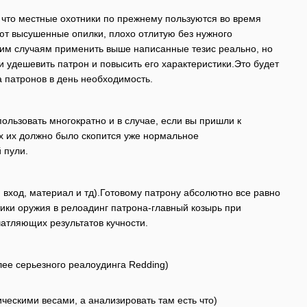
, что местные охотники по прежнему пользуются во время
уют высушенные опилки, плохо отлитую без нужного
аким случаям применить выше написанные тезис реально, но
 удешевить патрон и повысить его характеристики.Это будет
а патронов в день необходимость.
ользовать многократно и в случае, если вы пришли к
мах их должно было скопится уже нормальное
 пули.
 вход, материал и тд).Готовому патрону абсолютно все равно
тики оружия в релоадинг патрона-главный козырь при
атляющих результатов кучности.
лее серьезного реалоудинга Redding)
ескими весами, а анализировать там есть что)