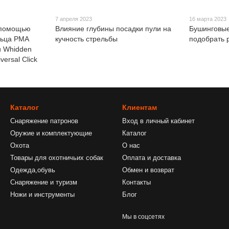
7 апреля 2023
16 марта 2023
 помощью
Влияние глубины посадки пули на
Бушинговые
льца РМА
кучность стрельбы
подобрать 
 и Whidden
ersal Click
Каталог
Клиентам
Снаряжение патронов
Вход в личный кабинет
Оружие и комплектующие
Каталог
Охота
О нас
Товары для охотничьих собак
Оплата и доставка
Одежда,обувь
Обмен и возврат
Снаряжение и туризм
Контакты
Ножи и инструменты
Блог
Мы в соцсетях