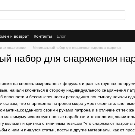
мен и возврат
Контакты
Блог
и их снаряжение
Минимальный набор для снаряжения нарезных патронов
й набор для снаряжения нар
ями на специализированных форумах и разных группах по оружию 
овые, начали клониться в сторону индивидуального снаряжения па
об опасности и бессмысленности релоадинга понемногу начали сда
очествам, что снаряжение патронов скоро умрет окончательно, в
 романтика,созданного своими руками патрона и в отличие от тех
о максимуму используют новые наработки и технологии, значител
сту вылазит и критика с типичным тезисом "что снаряжают патроны
ьбы с ним и пишутся статьи, посты и другие материалы, как от пр