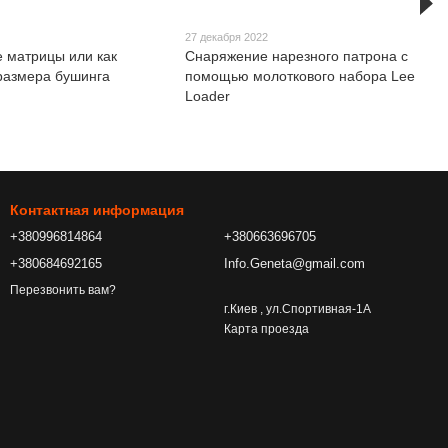
27 декабря 2022
 матрицы или как
Снаряжение нарезного патрона с
размера бушинга
помощью молоткового набора Lee
Loader
Контактная информация
+380996814864
+380663696705
+380684692165
Info.Geneta@gmail.com
Перезвонить вам?
г.Киев , ул.Спортивная-1А
Карта проезда