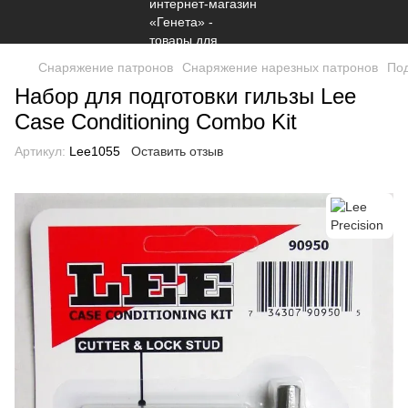
Снаряжение патронов
Снаряжение нарезных патронов
Под
Набор для подготовки гильзы Lee
Case Conditioning Combo Kit
Артикул:
Lee1055
Оставить отзыв