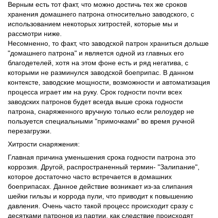
Верным есть тот факт, что можно достичь тех же сроков
хранения домашнего патрона относительно заводского, с
использованием некоторых хитростей, которые мы и
рассмотри ниже.
Несомненно, то факт, что заводской патрон храниться дольше
"домашнего патрона" и является одной из главных его
благодетелей, хотя на этом фоне есть и ряд негатива, с
которыми не разминулся заводской боеприпас. В данном
контексте, заводские мощности, возможности и автоматизация
процесса играет им на руку. Срок годности почти всех
заводских патронов будет всегда выше срока годности
патрона, снаряженного вручную только если релоудер не
пользуется специальными "примочками" во время ручной
перезагрузки.
Хитрости снаряжения:
Главная причина уменьшения срока годности патрона это
коррозия. Другой, распространенный термин- "Залипание",
которое достаточно часто встречается в домашних
боеприпасах. Данное действие возникает из-за слипания
шейки гильзы и коррода пули, что приводит к повышению
давления. Очень часто такой процесс происходит сразу с
десятками патронов из партии, как следствие происходят