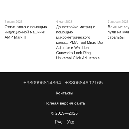
7 июня 2023
4 мая 2023
7 апреля 2023
Отжиг гильз с помощью
Донастройка матриц с
Влияние гл
индукционной машинки
помощью
пули на куч
AMP Mark II
микрометрического
стрельбы
кольца РМА Tool Micro Die
Adjuster и Whidden
Gunworks Lock Ring
Universal Click Adjustable
+380996814864
+380684692165
Контакты
Полная версия сайта
© 2019—2026
Рус
Укр