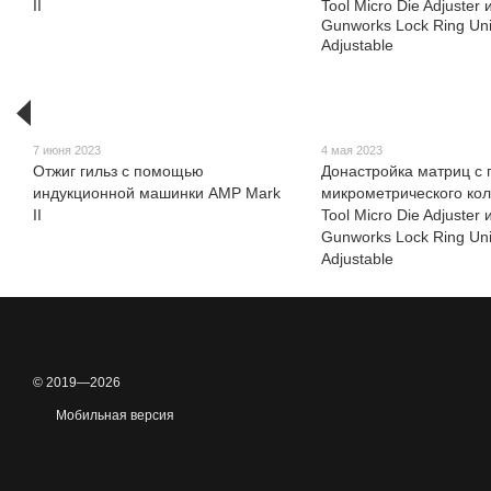
7 июня 2023
4 мая 2023
Отжиг гильз с помощью
Донастройка матриц с
индукционной машинки AMP Mark
микрометрического ко
II
Tool Micro Die Adjuster
Gunworks Lock Ring Univ
Adjustable
© 2019—2026
Мобильная версия