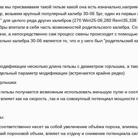
а мы присваиваем такой гильзе какой она есть изначально,наприме
ер, возьмем крупный популярный калибр 30-06 Spr, один из первы
" для целого ряда других калибров (270 Win\25-06,280 Rem\35,338 
ы впитали в себя часть возможностей родительского калибра. Со
ачи, а непосредственно сам процесс смены происходит с помощь
ьно калибра 30-06 является то, что и у него был "родительский к
одификации несколько:длина гильзы с диаметром горлышка, а такж
отдельный параметр модификации (встречается крайне редко)
орлышка:
 гильзы получается возможным использовать меньшую пулю и соот
лияет как на скорость ,так и на совокупный потенциал мощности 
ы:
соответственно несет за собой увеличение объёма пороха, влияющ
й пороховой объем, влияет на отдачу и снижение потенциала силы