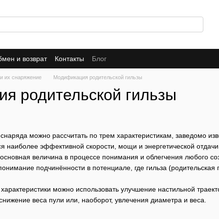
мен и возврат
Контакты
Блог
и их снаряжение
Модификация родительской гильзы
я родительской гильзы
наряда можно рассчитать по трем характеристикам, заведомо изве
ся наиболее эффективной скорости, мощи и энергетической отдачи
сновная величина в процессе понимания и облегчения любого соз
понимание подчинённости в потенциале, где гильза (родительская
характеристики можно использовать улучшение настильной траект
снижение веса пули или, наоборот, увлечения диаметра и веса.