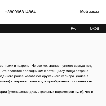
+380996814864
Мой заказ
Вход
Рус
стными в патроне. Но все же, знание нужного заряда под
, что является проводником к потенциалу мощи патрона.
данного ранее человеком оружейного калибра. Далее в
 гильза) совершенствуется для приобретения поставленных
ории (уменьшение диаметральных параметров пули), что в