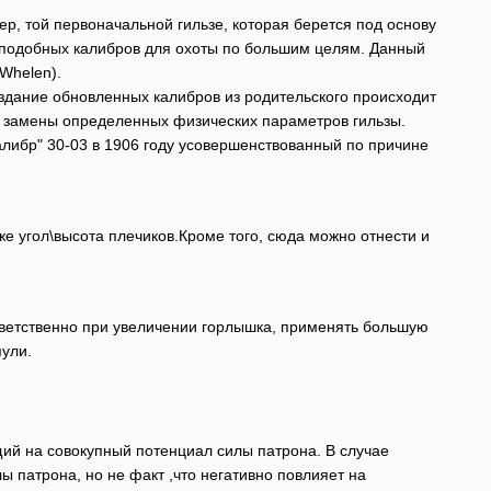
р, той первоначальной гильзе, которая берется под основу
х подобных калибров для охоты по большим целям. Данный
Whelen).
здание обновленных калибров из родительского происходит
ю замены определенных физических параметров гильзы.
алибр" 30-03 в 1906 году усовершенствованный по причине
е угол\высота плечиков.Кроме того, сюда можно отнести и
ветственно при увеличении горлышка, применять большую
пули.
ий на совокупный потенциал силы патрона. В случае
 патрона, но не факт ,что негативно повлияет на