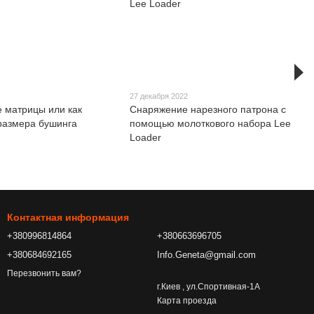
27 декабря 2022
 матрицы или как
Снаряжение нарезного патрона с
размера бушинга
помощью молоткового набора Lee
Loader
Контактная информация
+380996814864
+380663696705
+380684692165
Info.Geneta@gmail.com
Перезвонить вам?
г.Киев , ул.Спортивная-1А
Карта проезда