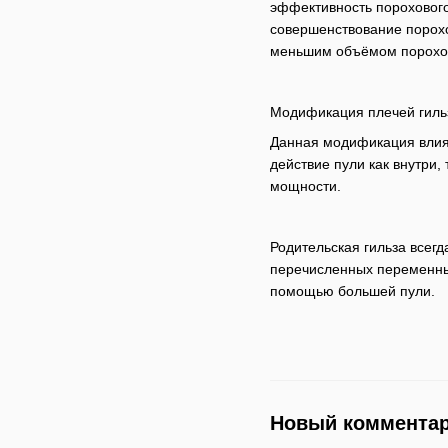
эффективность порохового
совершенствование порохо
меньшим объёмом порохов
Модификация плечей гиль
Данная модификация влияе
действие пули как внутри
мощности.
Родительская гильза всег
перечисленных переменных
помощью большей пули.
Новый коммента