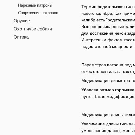
Нарезные патроны
Термин родительская гильз
Снаряжение патронов
нового калибра. Как прим
калибр есть "родительским
Оружие
Вышеперечисленные калибр
Охотничьи собаки
для достижения некой зад
Оптика
Интересным фактом касател
недостаточной мощности.
Параметров патрона под м
откос стенок гильзы, как 
Модификация диаметра г
Убавляя размер горлышка
пулю. Такая модификация в
Модификация длины гильз
Увеличение длины гильзы 
уменьшения длины, меньши