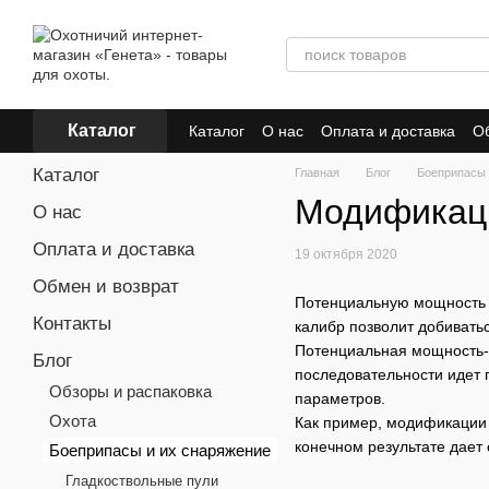
Перейти к основному контенту
Каталог
Каталог
О нас
Оплата и доставка
Об
Каталог
Главная
Блог
Боеприпасы 
Модификаци
О нас
Оплата и доставка
19 октября 2020
Обмен и возврат
Потенциальную мощность с
Контакты
калибр позволит добивать
Потенциальная мощность-о
Блог
последовательности идет 
Обзоры и распаковка
параметров.
Охота
Как пример, модификации 
конечном результате дает 
Боеприпасы и их снаряжение
Гладкоствольные пули