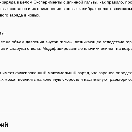
 заряда в целом.Эксперименты с длинной гильзы, как правило, п
вых составов и их применение в новых калибрах делает возможн
ого заряда в новых.
зы:
т на объем давления внутри гильзы, возникающее вследствие гор
, так и снаружи ствола. Модифицированные плечики влияют на возр
да имеет фиксированный максимальный заряд, что заранее опреде
 может повлиять на конечную скорость и настильную траекторию, 
рий