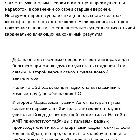
является уже вторым в серии и имеет ряд преимуществ и
наработок, в сравнении со своей старшей версией.
Инструмент прост в управлении (панель состоит из трех
кнопок) и продолговатого дисплея. Если сравнивать второе
поколение с первым, то есть несколько существенных отличий
кардинально влияющих на конечный результат:
Добавлены два боковых отверстия с вентиляторами для
большего притока воздуха и лучшего охлаждения. Тем
самым, у второй версии стало в сумме всего 4
вентилятора.
Наличие USB разъема для подключения машинки к
компьютеру (для обновления ПО).
У второго Марка зашит режим Ацтек, который путем
сильного пережига шейки гильзы позволяет получить
уникальный код для конкретной партии гильз. На сайте
АМП присутствуют таблицы с гильзами разных
производителей и их стандартными кодами отжига. Если
код не найден, то определяется по калибру и толщине
шейки гильзы (точеная шейка или нет), после чего