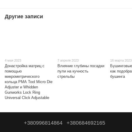
Другие записи
4 мая 2023
7 апреля 2023
16 марта 2023
Донастройка матриц с
Влияние глубины посадки
Бушинговые
помощью
пули на кучность
как подобра
микрометрического
стрельбы
бушинга
кольца РМА Tool Micro Die
Adjuster и Whidden
Gunworks Lock Ring
Universal Click Adjustable
+380996814864
+380684692165