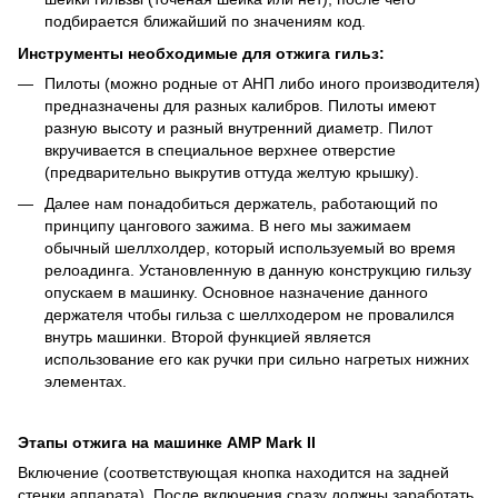
подбирается ближайший по значениям код.
Инструменты необходимые для отжига гильз:
Пилоты (можно родные от АНП либо иного производителя)
предназначены для разных калибров. Пилоты имеют
разную высоту и разный внутренний диаметр. Пилот
вкручивается в специальное верхнее отверстие
(предварительно выкрутив оттуда желтую крышку).
Далее нам понадобиться держатель, работающий по
принципу цангового зажима. В него мы зажимаем
обычный шеллхолдер, который используемый во время
релоадинга. Установленную в данную конструкцию гильзу
опускаем в машинку. Основное назначение данного
держателя чтобы гильза с шеллходером не провалился
внутрь машинки. Второй функцией является
использование его как ручки при сильно нагретых нижних
элементах.
Этапы отжига на машинке AMP Mark II
Включение (соответствующая кнопка находится на задней
стенки аппарата). После включения сразу должны заработать