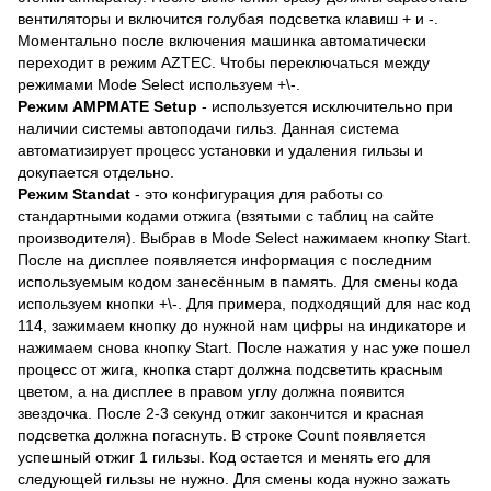
вентиляторы и включится голубая подсветка клавиш + и -.
Моментально после включения машинка автоматически
переходит в режим AZTEC. Чтобы переключаться между
режимами Mode Select используем +\-.
Режим AMPMATE Setup
- используется исключительно при
наличии системы автоподачи гильз. Данная система
автоматизирует процесс установки и удаления гильзы и
докупается отдельно.
Режим Standat
- это конфигурация для работы со
стандартными кодами отжига (взятыми с таблиц на сайте
производителя). Выбрав в Mode Select нажимаем кнопку Start.
После на дисплее появляется информация с последним
используемым кодом занесённым в память. Для смены кода
используем кнопки +\-. Для примера, подходящий для нас код
114, зажимаем кнопку до нужной нам цифры на индикаторе и
нажимаем снова кнопку Start. После нажатия у нас уже пошел
процесс от жига, кнопка старт должна подсветить красным
цветом, а на дисплее в правом углу должна появится
звездочка. После 2-3 секунд отжиг закончится и красная
подсветка должна погаснуть. В строке Count появляется
успешный отжиг 1 гильзы. Код остается и менять его для
следующей гильзы не нужно. Для смены кода нужно зажать