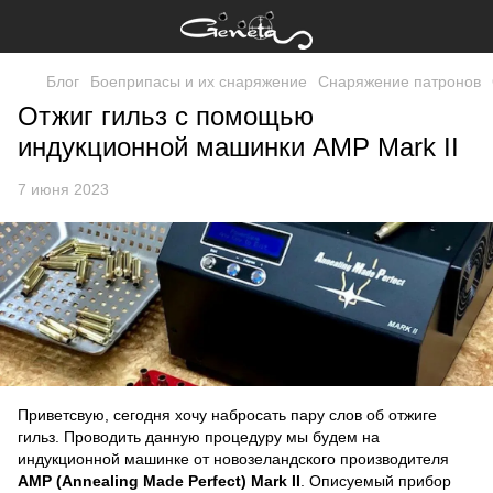
Блог
Боеприпасы и их снаряжение
Снаряжение патронов
Отжиг гильз с помощью
индукционной машинки AMP Mark II
7 июня 2023
Приветсвую, сегодня хочу набросать пару слов об отжиге
гильз. Проводить данную процедуру мы будем на
индукционной машинке от новозеландского производителя
AMP (Annealing Made Perfect) Mark II
. Описуемый прибор