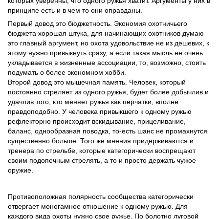
которых уверенны, что одного ружья хватит. Аргументы у них в
принципе есть и в чем то они оправданы.
Первый довод это бюджетность. Экономия охотничьего
бюджета хорошая штука, для начинающих охотников думаю
это главный аргумент, но охота удовольствие не из дешевих, к
этому нужно привыкнуть сразу, а если такая мысль не очень
укладывается в жизненные ассоциации, то, возможно, стоить
подумать о более экономном хобби.
Второй довод это мышечная память. Человек, который
постоянно стреляет из одного ружья, будет более добычлив и
удачлив того, кто меняет ружья как перчатки, вполне
правдоподобно. У человека привыкшего к одному ружью
рефлекторно происходит вскидывание, прицеливание,
баланс, однообразная поводка, то-есть шанс не промахнутся
существенно больше. Того же мнения придерживаются и
тренера по стрельбе, которые категорически воспрещают
своим подопечным стрелять, а то и просто держать чужое
оружие.
Противоположная полярность сообщества категорически
отвергает моногамное отношение к одному ружью. Для
каждого вида охоты нужно свое ружье. По болотно луговой