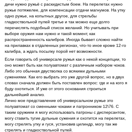
дичи нужно ружьё с раскидистым боем. На перелетах нужно
ружье потяжелее, для компенсации отдачи магнумов. На утку
одно ружье, на копытных другое, для стрельбы
гладкоствольной пулей третье и так можно еще долго
перечислять подобный список желаний. Но учитывать при
выборе оружия нам нужно и такой момент, как
распространенность калибров. Иногда бывает сложно найти
на прилавках в отдаленных регионах, что-то иное кроме 12-го
калибра, а ждать посылку порой нет возможности.
Если говорить об универсале ружья как о некой концепции, то
оно может быть как полуавтомат с различным набором чоков.
Либо это обычная двустволка со всякими дульными
сужениями. Как его выбрать это уже другой вопрос, но в двух
словах сначала должен быть поставлен вопрос: где и на кого я
буду охотиться. И уже от этого основания строиться
дальнейший анализ.
Лично мое представление об универсальном ружье это
полуавтомат со сменными чоками и патронником 12\76. С
таким оружием я могу использовать патроны с дисперсантом,
могу ставить тугие дульные сужения и охотится на перелетах,
могу стрелять утку и гуся, установив цилиндр, могу так же
стрелять и гладкоствольной пулей.