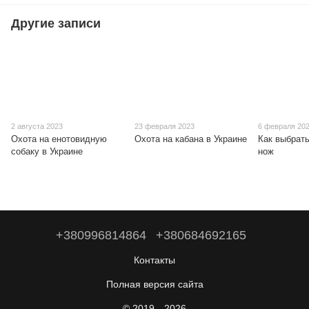
Другие записи
2 августа 2023
23 февраля 2023
6 февраля 20
Охота на енотовидную
Охота на кабана в Украине
Как выбрат
собаку в Украине
нож
+380996814864
+380684692165
Контакты
Полная версия сайта
© 2019—2026