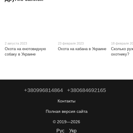
2 августа 2023
23 февраля 2023
18 февраля 2
Охота на енотовидную
Охота на кабана в Украине
Сколько ру
собаку в Украине
охотнику?
+380996814864
+380684692165
Контакты
Полная версия сайта
© 2019—2026
Рус
Укр