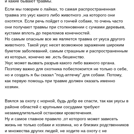
и какие бывают травмы.
Если мы говорим о лайках, то самая распространенная
травма это укус какого либо животного ,на которого они
охотятся. Если речь пойдет о гончей собаке, то очень часто
они получают травмы при столкновении с сучками деревьев,
кустами вплоть до переломов конечностей.
Но самым опасным все же является травма от укуса другого
животного. Такой укус несет возможное заражение широким
букетом заболеваний, самым страшным и распространенным
из которых, конечно же ,есть бешенство.
Укус может вызвать разрыв какого либо важного органа.
Поэтому важно для охотника побеспокоится не только о себе,
но и создать я бы сказал "под-аптечку" для собаки. Потому,
как первую помощь при травме должен оказать именно
хозяин.
Взялся за охоту с норной, будь добр ее спасти, так как укусы в
районе областей с крупными сосудами требуют
незамедлительной остановки кровотечения.
Ну и самое главное правило ,от которого может зависеть
жизнь не только собаки и хозяина, но и близких родственников
и множества других людей, не ходите на охоту с не