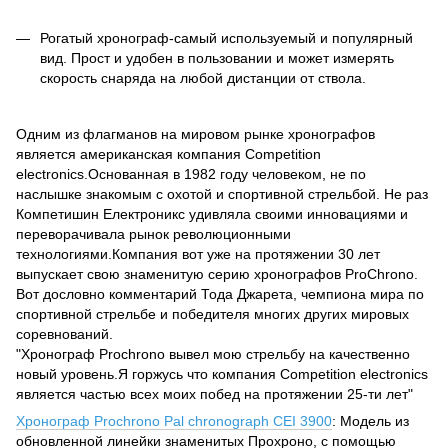
Рогатый хронограф-самый используемый и популярный
вид. Прост и удобен в пользовании и может измерять
скорость снаряда на любой дистанции от ствола.
Одним из флагманов на мировом рынке хронографов
является американская компания Competition
electronics.Основанная в 1982 году человеком, не по
наслышке знакомым с охотой и спортивной стрельбой. Не раз
Компетишин Електроникс удивляла своими инновациями и
переворачивала рынок революционными
технологиями.Компания вот уже на протяжении 30 лет
выпускает свою знаменитую серию хронографов ProChrono.
Вот дословно комментарий Тода Джарета, чемпиона мира по
спортивной стрельбе и победителя многих других мировых
соревнований.
"Хронограф Prochrono вывел мою стрельбу на качественно
новый уровень.Я горжусь что компания Competition electronics
является частью всех моих побед на протяжении 25-ти лет"
Хронограф Prochrono Pal chronograph CEI 3900
: Модель из
обновленной линейки знаменитых Прохроно, с помощью