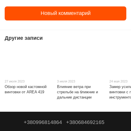
Новый комментарий
Другие записи
27 июля 2023
3 июля 2023
24 мая 2023
Обзор новой кастомной
Влияние ветра при
Замер усил
винтовки от AREA 419
стрельбе на ближние и
винтовки с
дальние дистанции
инструмент
+380996814864
+380684692165