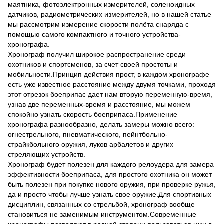
маятника, фотоэлектронных измерителей, соленоидных
датчиков, радиометрических измерителей, но в нашей статье
мы рассмотрим измерение скорости полёта снаряда с
помощью самого компактного и точного устройства-
хронографа.
Хронограф получил широкое распространение среди
охотников и спортсменов, за счет своей простоты и
мобильности.Принцип действия прост, в каждом хронографе
есть уже известное расстояние между двумя точками, проходя
этот отрезок боеприпас дает нам вторую переменную-время,
узнав две переменных-время и расстояние, мы можем
спокойно узнать скорость боеприпаса.Применение
хронографа разнообразно, делать замеры можно всего:
огнестрельного, пневматического, пейнтбольно-
страйкбольного оружия, луков арбалетов и других
стреляющих устройств.
Хронограф будет полезен для каждого релоудера для замера
эффективности боеприпаса, для простого охотника он может
быть полезен при покупке нового оружия, при проверке ружья,
да и просто чтобы лучше узнать свое оружие.Для спортивных
дисциплин, связанных со стрельбой, хронограф вообще
становиться не заменимым инструментом.Современные