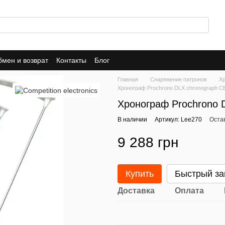
мен и возврат
Контакты
Блог
Главная
Снаряжение патронов
Х
Хронограф Prochrono DLX chronograph C
Хронограф Prochrono 
В наличии
Артикул: Lee270
Оста
9 288 грн
Купить
Быстрый за
Доставка
Оплата