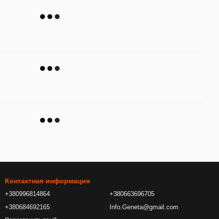
Контактная информация
+380996814864
+380663696705
+380684692165
Info.Geneta@gmail.com