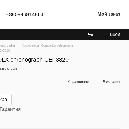
+380996814864
Мой заказ
Вход
Рус
ронографы
Хронографы Competition electronics
EI-3820
DLX chronograph CEI-3820
вить отзыв
К сравнению
В желания
каз
Гарантия