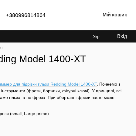
+380996814864
Мій кошик
Вхід
Укр
-XT
ding Model 1400-XT
иммер для підрізки гільзи Redding Model 1400-XT
. Почнемо з
і інструменти (фрези, йоржики, фігурні ключі). У принципі, всі
саме гільза, а не фреза. При обертанні фрези часто може
зи (small, Large prime).