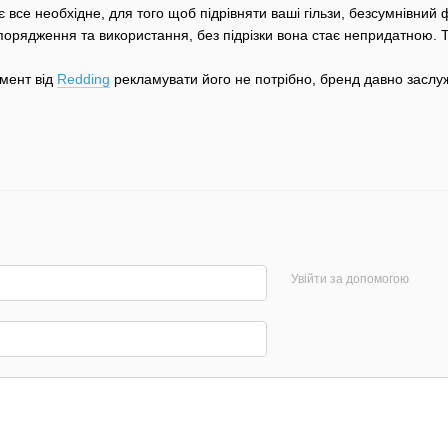
є все необхідне, для того щоб підрівняти ваші гільзи, безсумнівний ф
порядження та використання, без підрізки вона стає непридатною. То
умент від
Redding
рекламувати його не потрібно, бренд давно заслужи
Увійти за допомогою