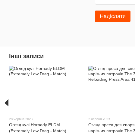
Надіслати
Інші записи
28 червня 2023
2 червня 2023
Огляд кулі Hornady ELDM
Огляд преса для спор
(Extremely Low Drag - Match)
нарізних патронів The