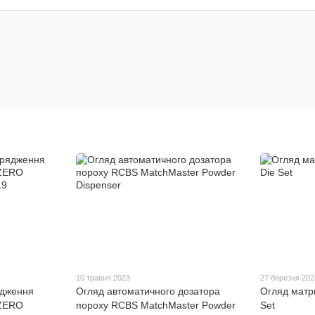
10 травня 2023
27 березня 202
ядження
Огляд автоматичного дозатора
Огляд матр
 ZERO
пороху RCBS MatchMaster Powder
Set