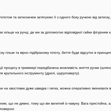
 пілотом та затискачем затягуємо її з одного боку ручкою від затиск
 кільце на ручці, де ми за допомогою відповідної гайки фігурним к
у гільзи та вірно підібраному пілоту, биття буде відсутнє в принцип
ї процесу в триммері передбачена можливість зняття ручки (шляхом 
ля крутильного інструменту (дрилі, шуруповерту).
и на хвостовик дуже швидка і легка, можна оперативно змінювати в 
им, що не дивно, тому що він вилитий із чавуну. Вага пристойна, ал
поверхні.