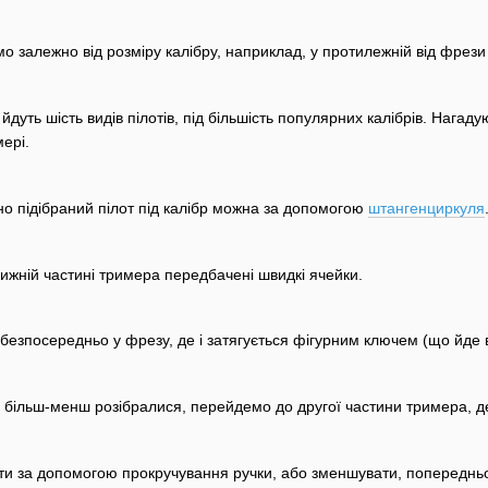
 залежно від розміру калібру, наприклад, у протилежній від фрези 
йдуть шість видів пілотів, під більшість популярних калібрів. Нага
ері.
о підібраний пілот під калібр можна за допомогою
штангенциркуля
нижній частині тримера передбачені швидкі ячейки.
 безпосередньо у фрезу, де і затягується фігурним ключем (що йде в
ія більш-менш розібралися, перейдемо до другої частини тримера, 
и за допомогою прокручування ручки, або зменшувати, попередньо 