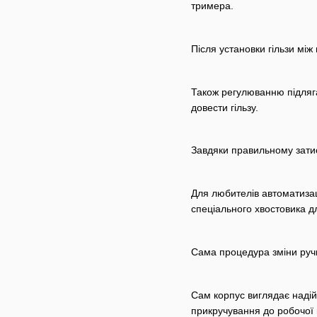
тримера.
Після установки гільзи між
Також регулюванню підлягає
довести гільзу.
Завдяки правильному затиск
Для любителів автоматизаці
спеціального хвостовика д
Сама процедура зміни ручк
Сам корпус виглядає надійн
прикручування до робочої 