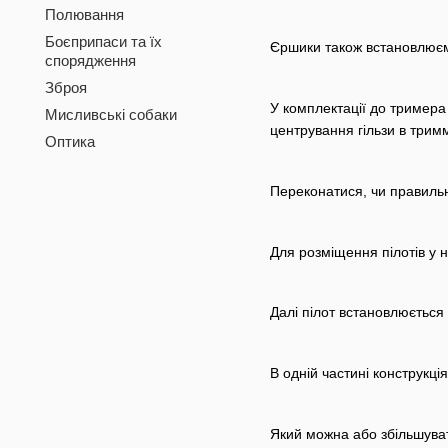
Полювання
Боєприпаси та їх
Єршики також встановлюємо
спорядження
Зброя
У комплектації до тримера 
Мисливські собаки
центрування гільзи в тримм
Оптика
Переконатися, чи правильн
Для розміщення пілотів у 
Далі пілот встановлюється
В одній частині конструкц
Який можна або збільшуват