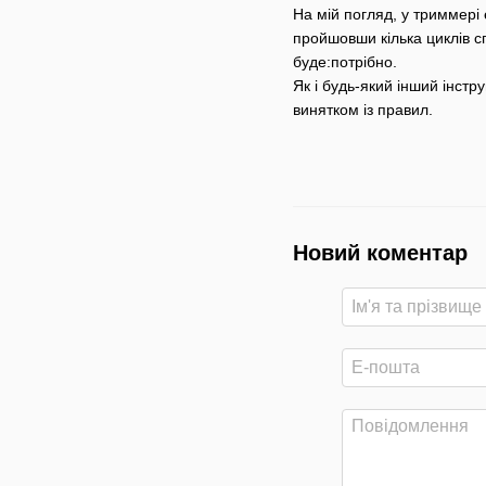
На мій погляд, у триммері 
пройшовши кілька циклів с
буде:потрібно.
Як і будь-який інший інстр
винятком із правил.
Новий коментар