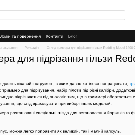
Обмін та повернення
Контакти
Блог
озпакування
Релоадінг
Огляд тримера для підрізання гільзи Redding Model 1400
ра для підрізання гільзи Red
 досить цікавий інструмент, з яким давно хотілося попрацювати,
тр
: триммер для підрізування, набір пілотів під різні калібри, додатков
вигідно відрізняються від аналогів тим, що в триммері обертається 
ування, що слід враховувати при виборі інших моделей.
ера розташовані спеціальні гнізда для встановлення йоржиків та фре
ус, можна легко поправити як великий, так і малий капсуль.