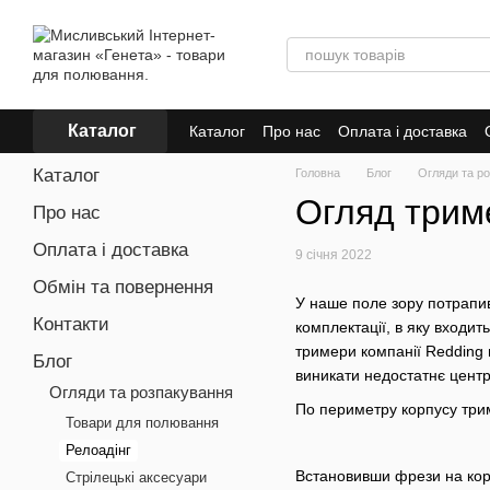
Перейти до основного контенту
Каталог
Каталог
Про нас
Оплата і доставка
Каталог
Головна
Блог
Огляди та р
Огляд триме
Про нас
Оплата і доставка
9 січня 2022
Обмін та повернення
У наше поле зору потрапив
Контакти
комплектації, в яку входить
тримери компанії Redding 
Блог
виникати недостатнє центр
Огляди та розпакування
По периметру корпусу трим
Товари для полювання
Релоадінг
Встановивши фрези на корп
Стрілецькі аксесуари