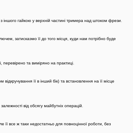
у, з іншого гайкою у верхній частині тримера над штоком фрези.
лючем, затискаэмо її до того місця, куди нам потрібно буде
і, перевірено та виміряно на практиці.
відкручування її в інший бік) та встановлення на її місце
залежності від обсягу майбутніх операцій.
е її все ж таки недостатньо для повноцінної роботи, без