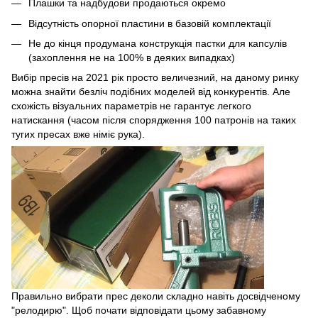
Плашки та надбудови продаються окремо
Відсутність опорної пластини в базовій комплектації
Не до кінця продумана конструкція пастки для капсулів
(захоплення не на 100% в деяких випадках)
Вибір пресів на 2021 рік просто величезний, на даному ринку
можна знайти безліч подібних моделей від конкурентів. Але
схожість візуальних параметрів не гарантує легкого
натискання (часом після спорядження 100 патронів на таких
тугих пресах вже німіє рука).
Правильно вибрати прес деколи складно навіть досвідченому
"релодирю". Щоб почати відповідати цьому забавному