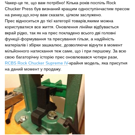
Чакер-це те, що вам потрібно! Кілька років поспіль Rock
Chucker Press був визнаний кращим одноступінчастим пресом
на ринку,що,хочу вам сказати, цілком заслужено.
Прес відноситься до тієї категорії товарів,якими можна
користуватися все життя. Оновлення лінійки відбувається
вкрай рідко, так як на прес покладено всього дві головні
функції-формування та пресування гільзи, а надійність
матеріалів і збірки зашкалює, дозволяючи відчути в момент
мільйонного натискання теж саме, що і при першому. За всю
свою багаторічну історію прес оновлювався чотири рази,
RCBS Rock Chucker Supreme IV
-крайня модель, яка присутня
на даний момент у продажу.