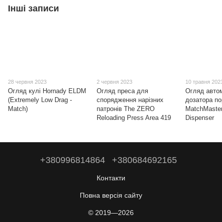
Інші записи
28 червня 2023
2 червня 2023
10 травня 202
Огляд кулі Hornady ELDM
Огляд преса для
Огляд авто
(Extremely Low Drag -
спорядження нарізних
дозатора п
Match)
патронів The ZERO
MatchMaste
Reloading Press Area 419
Dispenser
+380996814864
+380684692165
Контакти
Повна версія сайту
© 2019—2026