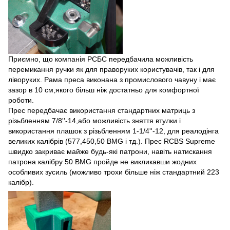
Приємно, що компанія РСБС передбачила можливість
перемикання ручки як для праворуких користувачів, так і для
ліворуких. Рама преса виконана з промислового чавуну і має
зазор в 10 см,якого більш ніж достатньо для комфортної
роботи.
Прес передбачає використання стандартних матриць з
різьбленням 7/8''-14,або можливість зняття втулки і
використання плашок з різьбленням 1-1/4''-12, для реалодінга
великих калібрів (577,450,50 BMG і тд.). Прес RCBS Supreme
швидко закриває майже будь-які патрони, навіть натискання
патрона калібру 50 BMG пройде не викликавши жодних
особливих зусиль (можливо трохи більше ніж стандартний 223
калібр).