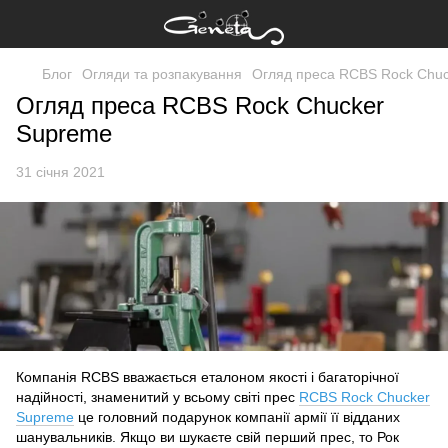
Блог
Огляди та розпакування
Огляд преса RCBS Rock Chu
Огляд преса RCBS Rock Chucker
Supreme
31 січня 2021
Компанія RCBS вважається еталоном якості і багаторічної
надійності, знаменитий у всьому світі прес
RCBS Rock Chucker
Supreme
це головний подарунок компанії армії її відданих
шанувальників. Якщо ви шукаєте свій перший прес, то Рок