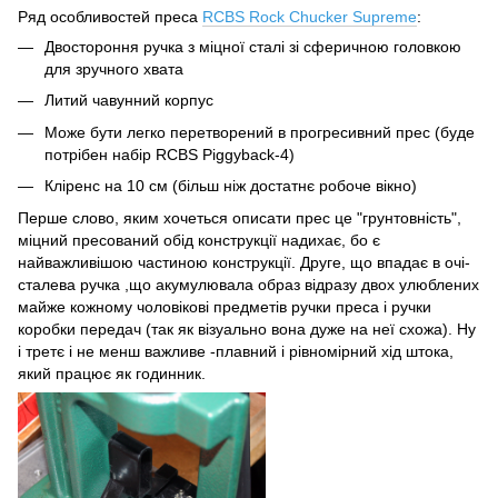
Ряд особливостей преса
RCBS Rock Chucker Supreme
:
Двостороння ручка з міцної сталі зі сферичною головкою
для зручного хвата
Литий чавунний корпус
Може бути легко перетворений в прогресивний прес (буде
потрібен набір RCBS Piggyback-4)
Кліренс на 10 см (більш ніж достатнє робоче вікно)
Перше слово, яким хочеться описати прес це "грунтовність",
міцний пресований обід конструкції надихає, бо є
найважливішою частиною конструкції. Друге, що впадає в очі-
сталева ручка ,що акумулювала образ відразу двох улюблених
майже кожному чоловікові предметів ручки преса і ручки
коробки передач (так як візуально вона дуже на неї схожа). Ну
і третє і не менш важливе -плавний і рівномірний хід штока,
який працює як годинник.