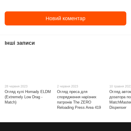
Новий коментар
Інші записи
28 червня 2023
2 червня 2023
10 травня 202
Огляд кулі Hornady ELDM
Огляд преса для
Огляд авто
(Extremely Low Drag -
спорядження нарізних
дозатора п
Match)
патронів The ZERO
MatchMaste
Reloading Press Area 419
Dispenser