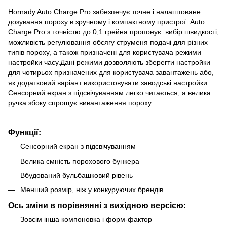
Hornady Auto Charge Pro забезпечує точне і налаштоване
дозування пороху в зручному і компактному пристрої. Auto
Charge Pro з точністю до 0,1 грейна пропонує: вибір швидкості,
можливість регулювання обсягу струменя подачі для різних
типів пороху, а також призначені для користувача режими
настройки часу.Дані режими дозволяють зберегти настройки
для чотирьох призначених для користувача завантажень або,
як додатковий варіант використовувати заводські настройки.
Сенсорний екран з підсвічуванням легко читається, а велика
ручка збоку спрощує вивантаження пороху.
Функції:
Сенсорний екран з підсвічуванням
Велика ємність порохового бункера
Вбудований бульбашковий рівень
Менший розмір, ніж у конкуруючих брендів
Ось зміни в порівнянні з вихідною версією:
Зовсім інша компоновка і форм-фактор