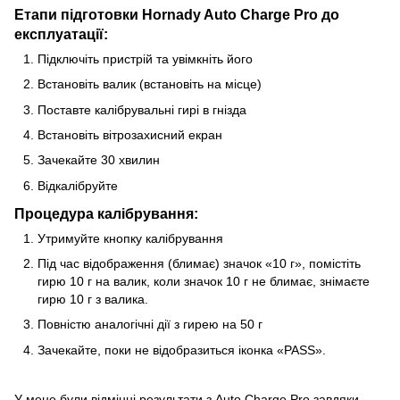
Етапи підготовки Hornady Auto Charge Pro до
експлуатації:
Підключіть пристрій та увімкніть його
Встановіть валик (встановіть на місце)
Поставте калібрувальні гирі в гнізда
Встановіть вітрозахисний екран
Зачекайте 30 хвилин
Відкалібруйте
Процедура калібрування:
Утримуйте кнопку калібрування
Під час відображення (блимає) значок «10 г», помістіть
гирю 10 г на валик, коли значок 10 г не блимає, знімаєте
гирю 10 г з валика.
Повністю аналогічні дії з гирею на 50 г
Зачекайте, поки не відобразиться іконка «PASS».
У мене були відмінні результати з Auto Charge Pro,завдяки