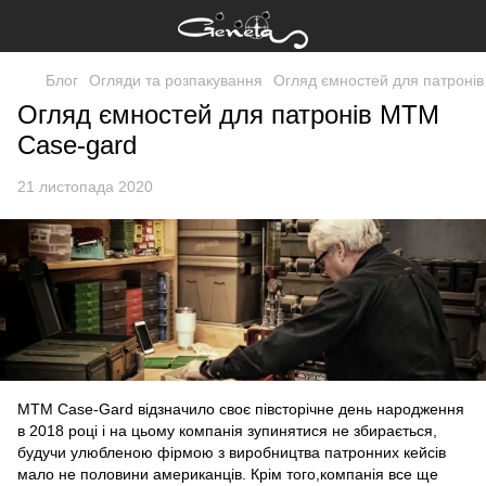
Блог
Огляди та розпакування
Огляд ємностей для патроні
Огляд ємностей для патронів MTM
Case-gard
21 листопада 2020
MTM Case-Gard відзначило своє півсторічне день народження
в 2018 році і на цьому компанія зупинятися не збирається,
будучи улюбленою фірмою з виробництва патронних кейсів
мало не половини американців. Крім того,компанія все ще