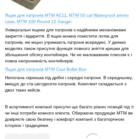
Ящик для патронів MTM AC11
,
MTM 50 cal Waterproof ammo
case
,
MTM 100 Round 12 Gauge
:
Універсальні ящики для патронів з надійними механізмами
закриття і відкриття. В ящик можна помістити лотки для
патронів, які міцно утримають патрони всередині. У деяких
моделях також присутня функція повного зняття кришки для
збільшення обсягу контейнера. Чи не маловажним плюсом є і
повна непроникність контейнерів.
Ящик для патронів MTM Cast Bullet Box
:
Непогана скринька під дрібні і середні патрони. В середньому,
вміщує до ста шістдесяти патронів. Комплект складається з
двох таких кейсів.
В асортименті компанії присутні ще багато різних позицій під ті
чи інші потреби кожного клієнта. Обираючи продукцію МТМ ви
довіряєте свою безпеку і комфорт компанії з багаторічною
історією і традиціями.