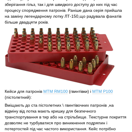
зберігання гільз, так і для швидкого доступу до них під час
процесу спорядження патронів. Раніше дана серія прийшла
на заміну легендарному лотку ЛТ-150,що радувала фанатів
більше двадцяти років.
Кейси для патронів
MTM RM100
(гвинтівки) і
MTM P100
(пістолетний):
Вміщають до ста пістолетних \ гвинтівочних патронів ,на
відміну від лотка мають кришку для безпечного
транспортування в тир або на стрільбище. Текстурне покриття
дозволяє не турбуватися про виникнення подряпин і
потертостей під час частого використання. Кейс потрібно