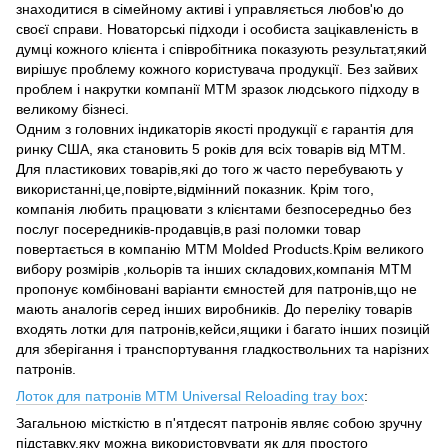
знаходитися в сімейному активі і управляється любов'ю до
своєї справи. Новаторські підходи і особиста зацікавленість в
думці кожного клієнта і співробітника показують результат,який
вирішує проблему кожного користувача продукції. Без зайвих
проблем і накрутки компанії МТМ зразок людського підходу в
великому бізнесі.
Одним з головних індикаторів якості продукції є гарантія для
ринку США, яка становить 5 років для всіх товарів від МТМ.
Для пластикових товарів,які до того ж часто перебувають у
використанні,це,повірте,відмінний показник. Крім того,
компанія любить працювати з клієнтами безпосередньо без
послуг посередників-продавців,в разі поломки товар
повертається в компанію MTM Molded Products.Крім великого
вибору розмірів ,кольорів та інших складових,компанія МТМ
пропонує комбіновані варіанти ємностей для патронів,що не
мають аналогів серед інших виробників. До переліку товарів
входять лотки для патронів,кейси,ящики і багато інших позицій
для зберігання і транспортування гладкоствольних та нарізних
патронів.
Лоток для патронів MTM Universal Reloading tray box
:
Загальною місткістю в п'ятдесят патронів являє собою зручну
підставку,яку можна використовувати як для простого