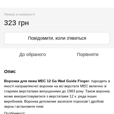
Немає в наявності
323 грн
Повідомити, коли з'явиться
До обраного
Порівняти
Опис
Воронка для пижа MEC 12 Ga Wad Guide Finger
- підходить в
якості направляючої воронки на всі верстати MEC включно зі
старими верстатами випущеними до 1983 року. Також воронка
може використовуватися з верстатами 12 к. ряда інших
виробників. Воронка допоможе засипати порохові \ дробові
зерна і встановити пижі.
Особливості: