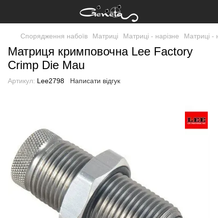
Спорядження набоїв
Матриці
Матриці - нарізне
Матриці - 
Матриця кримповочна Lee Factory
Crimp Die Mau
Артикул:
Lee2798
Написати відгук