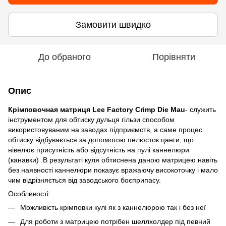
Замовити швидко
До обраного
Порівняти
Опис
Крімповочная матриця Lee Factory Crimp Die Mau
- служить
інструментом для обтиску дульця гільзи способом
використовуваним на заводах підприємств, а саме процес
обтиску відбувається за допомогою пелюсток цанги, що
нівелює присутність або відсутність на пулі каннелюри
(канавки) .В результаті куля обтиснена даною матрицею навіть
без наявності каннелюри показує вражаючу високоточку і мало
чим відрізняється від заводського боєприпасу.
Особливості:
Можливість крімповки кулі як з каннелюрою так і без неї
Для роботи з матрицею потрібен шеллхолдер під певний