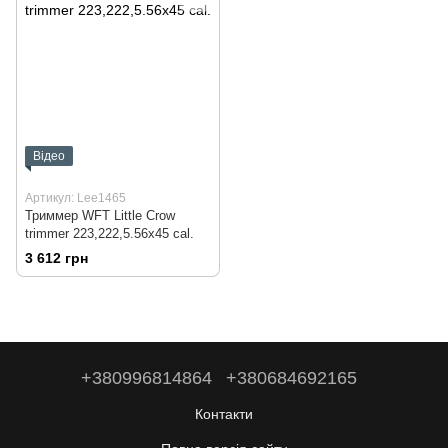
Відео
Артикул: Lee1465
Триммер WFT Little Crow
trimmer 223,222,5.56x45 cal.
3 612 грн
+380996814864
+380684692165
Контакти