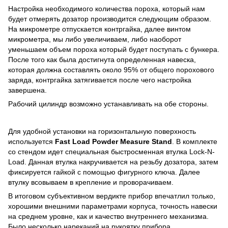
Настройка необходимого количества пороха, который нам
будет отмерять дозатор производится следующим образом.
На микрометре отпускается контргайка, далее винтом
микрометра, мы либо увеличиваем, либо наоборот
уменьшаем объем пороха который будет поступать с бункера.
После того как была достигнута определенная навеска,
которая должна составлять около 95% от общего порохового
заряда, контргайка затягивается после чего настройка
завершена.
Рабочий цилиндр возможно устанавливать на обе стороны.
Для удобной установки на горизонтальную поверхность
используется
Fast Load Powder Measure Stand
. В комплекте
со стендом идет специальная быстросменная втулка Lock-N-
Load. Данная втулка накручивается на резьбу дозатора, затем
фиксируется гайкой с помощью фигурного ключа. Далее
втулку всовываем в крепление и проворачиваем.
В итоговом субъективном вердикте прибор впечатлил только,
хорошими внешними параметрами корпуса, точность навески
на среднем уровне, как и качество внутреннего механизма.
Было несколько нареканий на рукоятку прибора.