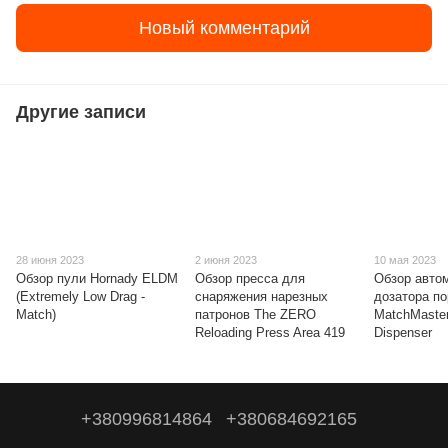
Новый комментарий
Другие записи
28 июня 2023
2 июня 2023
10 мая 2023
Обзор пули Hornady ELDM
Обзор пресса для
Обзор авто
(Extremely Low Drag -
снаряжения нарезных
дозатора п
Match)
патронов The ZERO
MatchMaste
Reloading Press Area 419
Dispenser
+380996814864
+380684692165