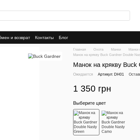
мен и возврат
Контакты
Блог
Главная
Охота
Манки
Манки 
Манок на крякву Buck Gardner Double Na
Манок на крякву Buck 
Ожидается
Артикул: DH01
Остав
1 350 грн
Выберите цвет