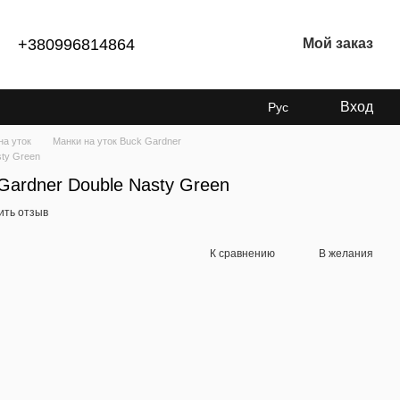
+380996814864
Мой заказ
Вход
Рус
на уток
Манки на уток Buck Gardner
sty Green
Gardner Double Nasty Green
ить отзыв
К сравнению
В желания