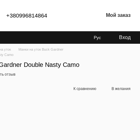
+380996814864
Мой заказ
Вход
Рус
на уток
Манки на уток Buck Gardner
sty Camo
Gardner Double Nasty Camo
ть отзыв
К сравнению
В желания