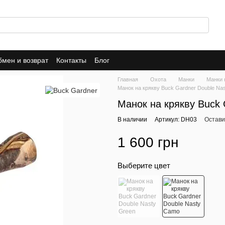
мен и возврат
Контакты
Блог
Главная
Охота
Манки
Манки 
Манок на крякву Buck Gardner Double Na
Манок на крякву Buck 
В наличии
Артикул: DH03
Остави
1 600 грн
Выберите цвет