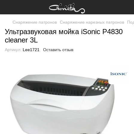
Снаряжение патронов
Снаряжение нарезных патронов
Под
Ультразвуковая мойка iSonic P4830
cleaner 3L
Артикул:
Lee1721
Оставить отзыв