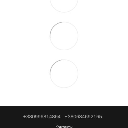
+380996814864
+380684692165
Контакты