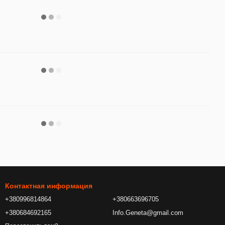
Контактная информация
+380996814864
+380663696705
+380684692165
Info.Geneta@gmail.com