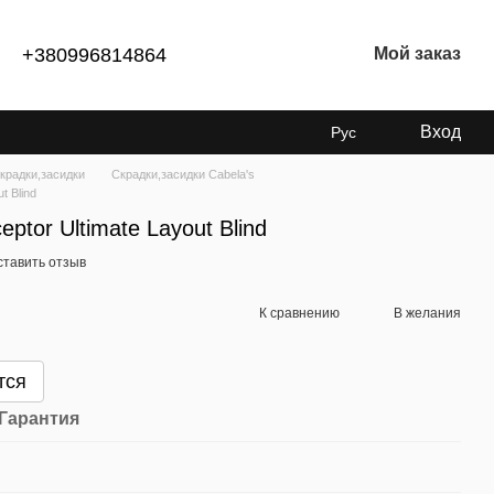
+380996814864
Мой заказ
Вход
Рус
крадки,засидки
Скрадки,засидки Cabela's
t Blind
eptor Ultimate Layout Blind
ставить отзыв
К сравнению
В желания
тся
Гарантия