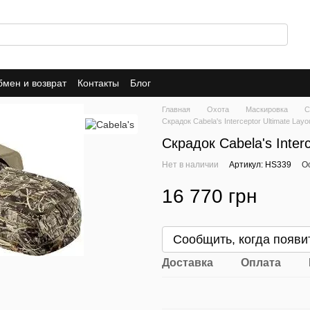
мен и возврат
Контакты
Блог
Главная
Охота
Маскировка
С
Скрадок Cabela's Interceptor Ultimate Layou
Скрадок Cabela's Interc
Нет в наличии
Артикул: HS339
О
16 770 грн
Сообщить, когда появи
Доставка
Оплата