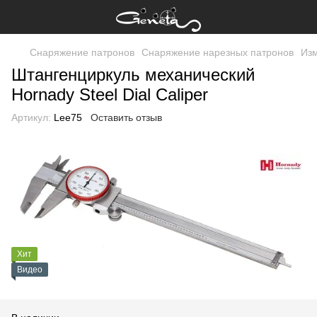
Снаряжение патронов
Снаряжение нарезных патронов
Из
Штангенциркуль механический
Hornady Steel Dial Caliper
Артикул:
Lee75
Оставить отзыв
Хит
Видео