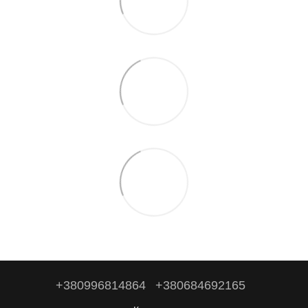
+380996814864
+380684692165