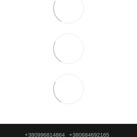
+380996814864
+380684692165