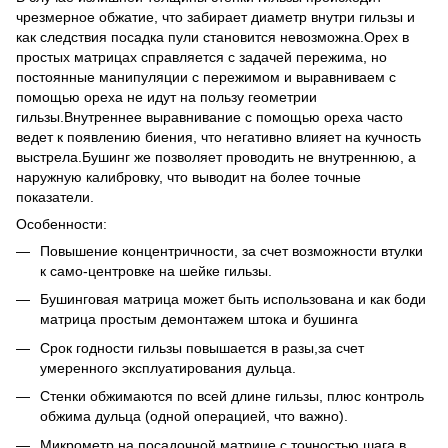
чрезмерное обжатие, что забирает диаметр внутри гильзы и
как следствия посадка пули становится невозможна.Орех в
простых матрицах справляется с задачей пережима, но
постоянные манипуляции с пережимом и выравниваем с
помощью ореха не идут на пользу геометрии
гильзы.Внутреннее выравнивание с помощью ореха часто
ведет к появлению биения, что негативно влияет на кучность
выстрела.Бушинг же позволяет проводить не внутреннюю, а
наружную калибровку, что выводит на более точные
показатели.
Особенности:
Повышение концентричности, за счет возможности втулки
к само-центровке на шейке гильзы.
Бушинговая матрица может быть использована и как боди
матрица простым демонтажем штока и бушинга
Срок годности гильзы повышается в разы,за счет
умеренного эксплуатирования дульца.
Стенки обжимаются по всей длине гильзы, плюс контроль
обжима дульца (одной операцией, что важно).
Микрометр на посадочной матрице с точностью шага в