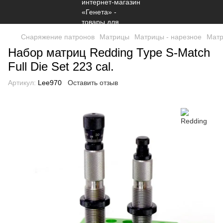
Снаряжение патронов
Матрицы
Матрицы - нарезное
Матр
Набор матриц Redding Type S-Match
Full Die Set 223 cal.
Артикул:
Lee970
Оставить отзыв