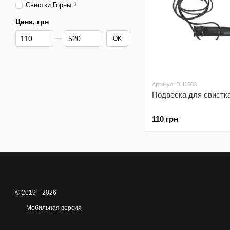
Свистки,Горны
3
Цена, грн
От Цена, грн
До Цена, грн
OK
Артикул: DH1503
Подвеска для свистк
110 грн
© 2019—2026
Мобильная версия