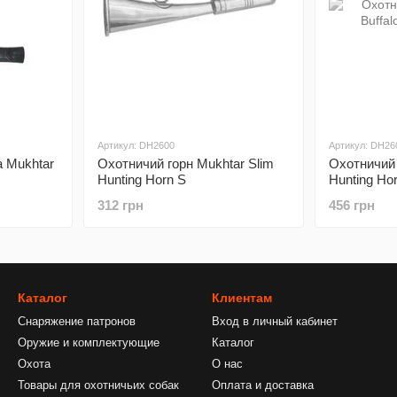
Артикул: DH2600
Артикул: DH26
а Mukhtar
Охотничий горн Mukhtar Slim
Охотничий 
Hunting Horn S
Hunting Ho
312 грн
456 грн
Каталог
Клиентам
Снаряжение патронов
Вход в личный кабинет
Оружие и комплектующие
Каталог
Охота
О нас
Товары для охотничьих собак
Оплата и доставка