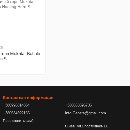
05
горн Mukhtar Buffalo
rn S
Контактная информация
+380996814864
+380663696705
+380684692165
Info.Geneta@gmail.com
Перезвонить вам?
г.Киев , ул.Спортивная-1А