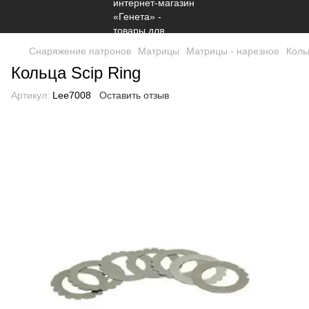
Снаряжение патронов
Матрицы
Матрицы - нарезное
Коль
Кольца Scip Ring
Артикул:
Lee7008
Оставить отзыв