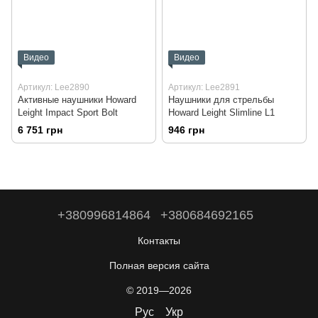
Видео
Видео
Артикул: Lee2890
Артикул: Lee2891
Активные наушники Howard
Наушники для стрельбы
Leight Impact Sport Bolt
Howard Leight Slimline L1
6 751 грн
946 грн
+380996814864
+380684692165
Контакты
Полная версия сайта
© 2019—2026
Рус
Укр