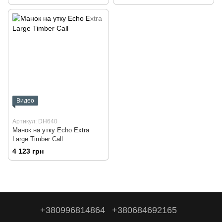
Видео
Артикул: DH640
Манок на утку Echo Extra
Large Timber Call
4 123 грн
+380996814864
+380684692165