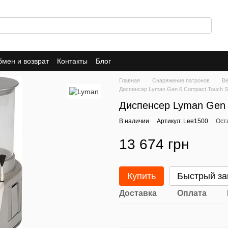
мен и возврат
Контакты
Блог
Главная
Снаряжение патронов
Ве
Диспенсер Lyman Gen 6 Compact Touch S
Диспенсер Lyman Gen 
В наличии
Артикул: Lee1500
Ост
13 674 грн
Купить
Быстрый за
Доставка
Оплата