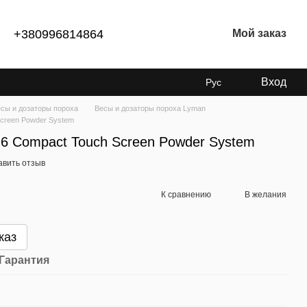
+380996814864
Мой заказ
Вход
Рус
сы и дозаторы пороха
Весы и дозаторы пороха Lyman
creen Powder System
6 Compact Touch Screen Powder System
авить отзыв
К сравнению
В желания
каз
Гарантия