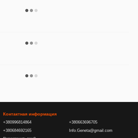
Контактная информация
+380996814864
+380663696705
+380684692165
Info.Geneta@gmail.com