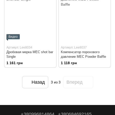
Видео
Артикул: Lee8034
Артикул: Lee8037
Дробовая мерка MEC shot bar
Компенсатор порохового
Single
давление MEC Powder Baffle
1 161 грн
1 118 грн
Назад
Вперед
3
из 3
+380996814864
+380684692165