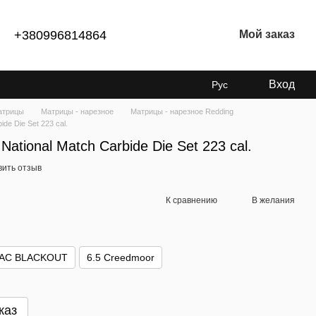
+380996814864
Мой заказ
Вход
Рус
атрицы
Матрицы - нарезное
Матрицы - нарезное Rеdding
de Die Set 223 cal.
ational Match Carbide Die Set 223 cal.
вить отзыв
К сравнению
В желания
AAC BLACKOUT
6.5 Creedmoor
каз