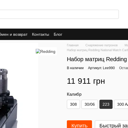
мен и возврат
Контакты
Блог
Главная
Снаряжение патронов
М
Набор матриц Redding National Match Carbi
Набор матриц Redding N
В наличии
Артикул: Lee990
Оста
11 911 грн
Калибр
308
30/06
223
300 
Купить
Быстрый за