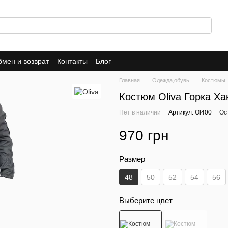
мен и возврат
Контакты
Блог
Главная
Одежда,обувь
Костюмы
Костюм Oliva Горка Ха
Нет в наличии
Артикул: Ol400
Ос
970 грн
Размер
48
50
52
54
56
Выберите цвет