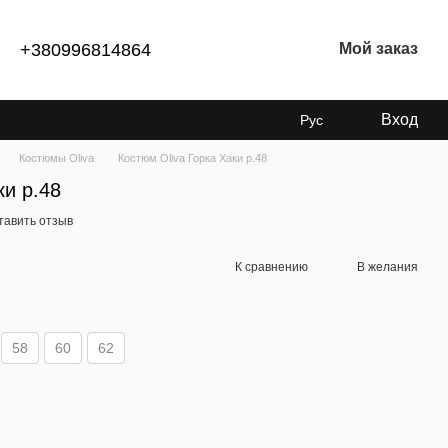
+380996814864
Мой заказ
Вход
Рус
Костюмы Oliva
Костюм Oliva Горка Хаки р.48
ки р.48
тавить отзыв
К сравнению
В желания
58
60
62